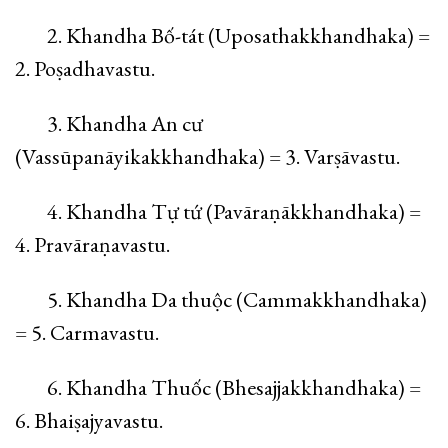
2. Khandha Bố-tát (Uposathakkhandhaka) =
2. Poṣadhavastu.
3. Khandha An cư
(Vassūpanāyikakkhandhaka) = 3. Varṣāvastu.
4. Khandha Tự tứ (Pavāraṇākkhandhaka) =
4. Pravāraṇavastu.
5. Khandha Da thuộc (Cammakkhandhaka)
= 5. Carmavastu.
6. Khandha Thuốc (Bhesajjakkhandhaka) =
6. Bhaiṣajyavastu.