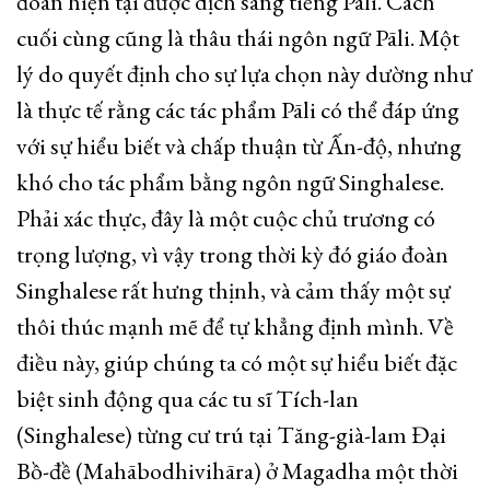
đoàn hiện tại được dịch sang tiếng Pāli. Cách
cuối cùng cũng là thâu thái ngôn ngữ Pāli. Một
lý do quyết định cho sự lựa chọn này dường như
là thực tế rằng các tác phẩm Pāli có thể đáp ứng
với sự hiểu biết và chấp thuận từ Ấn-độ, nhưng
khó cho tác phẩm bằng ngôn ngữ Singhalese.
Phải xác thực, đây là một cuộc chủ trương có
trọng lượng, vì vậy trong thời kỳ đó giáo đoàn
Singhalese rất hưng thịnh, và cảm thấy một sự
thôi thúc mạnh mẽ để tự khẳng định mình. Về
điều này, giúp chúng ta có một sự hiểu biết đặc
biệt sinh động qua các tu sĩ Tích-lan
(Singhalese) từng cư trú tại Tăng-già-lam Đại
Bồ-đề (Mahābodhivihāra) ở Magadha một thời