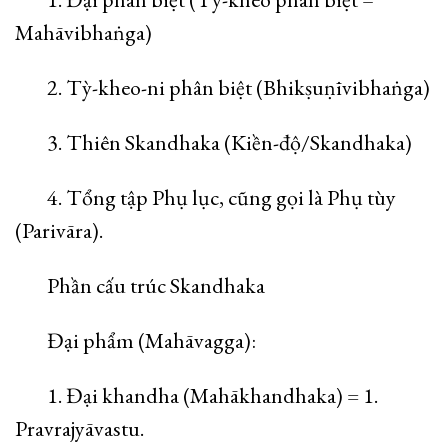
Mahāvibhaṅga)
2. Tỳ-kheo-ni phân biệt (Bhikṣuṇīvibhaṅga)
3. Thiên Skandhaka (Kiền-độ/Skandhaka)
4. Tổng tập Phụ lục, cũng gọi là Phụ tùy
(Parivāra).
Phần cấu trúc Skandhaka
Đại phẩm (Mahāvagga):
1. Đại khandha (Mahākhandhaka) = 1.
Pravrajyāvastu.