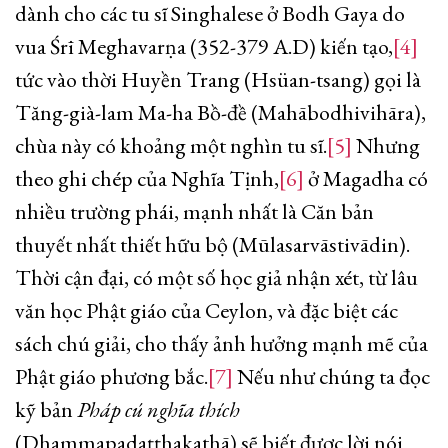
dành cho các tu sĩ Singhalese ở Bodh Gaya do
vua Śrī Meghavarṇa (352-379 A.D) kiến tạo,
[4]
tức vào thời Huyền Trang (Hsüan-tsang) gọi là
Tăng-già-lam Ma-ha Bồ-đề (Mahābodhivihāra),
chùa này có khoảng một nghìn tu sĩ.
[5]
Nhưng
theo ghi chép của Nghĩa Tịnh,
[6]
ở Magadha có
nhiều trường phái, mạnh nhất là Căn bản
thuyết nhất thiết hữu bộ (Mūlasarvāstivādin).
Thời cận đại, có một số học giả nhận xét, từ lâu
văn học Phật giáo của Ceylon, và đặc biệt các
sách chú giải, cho thấy ảnh hưởng mạnh mẽ của
Phật giáo phương bắc.
[7]
Nếu như chúng ta đọc
kỹ bản
Pháp cú nghĩa thích
(Dhammapadaṭṭhakathā) sẽ biết được lời nói