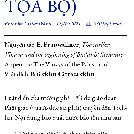
TỌA BỘ)
Bhikkhu Cittacakkhu
15/07/2021
530 lượt xem
Nguyên tác:
E. Frauwallner
,
The earliest
Vinaya and the beginning of Buddhist literature;
Appendix: The Vinaya of the Pāli school.
Việt dịch:
Bhikkhu Cittacakkhu
Luật điển của trường phái Pāli do giáo đoàn
Phật giáo (vua A-dục sai phái) truyền đến Tích-
lan. Nội dung bao quát được bảo tồn như sau:
1. Đại phân biệt (Tỳ-kheo phân biệt –