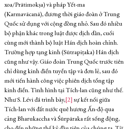
xoa/Prātimokṣa) và pháp Yết-ma
(Karmavācanā), đương thời giáo đoàn ở Trung
Quốc sử dụng với cộng đồng nhỏ. Sau đó nhiều
bộ phận khác trong luật được dịch dần, cuối
cùng mới thành bộ luật Hán dịch hoàn chỉnh.
Trường hợp tạng kinh (Sūtrapiṭaka) Hán dịch
cũng như vậy. Giáo đoàn Trung Quốc trước tiên
chỉ dùng kinh điển tuyển tập và đơn lẻ, sau đó
mới tiến hành công việc phiên dịch tổng tập
kinh điển. Tình hình tại Tích-lan cũng như thế.
Như S. Lévi đã trình bày,
[2]
sự kết nối giữa
Tích-lan với đất nước quê hương Ấn-độ qua
cảng Bharukaccha và Śūrpāraka rất sống động,
cho đến những thế kỷ đầu tiên của chúng ta. Từ