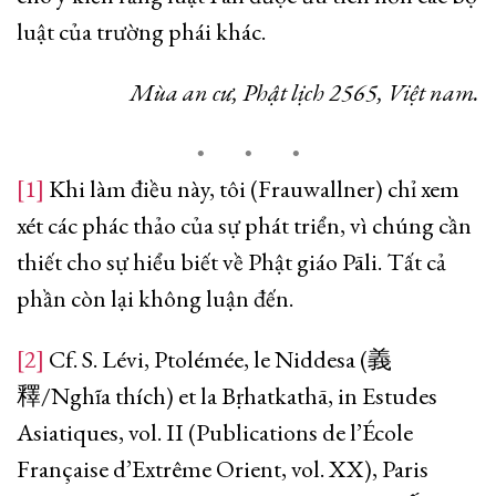
luật của trường phái khác.
Mùa an cư, Phật lịch 2565, Việt nam.
[1]
Khi làm điều này, tôi (Frauwallner) chỉ xem
xét các phác thảo của sự phát triển, vì chúng cần
thiết cho sự hiểu biết về Phật giáo Pāli. Tất cả
phần còn lại không luận đến.
[2]
Cf. S. Lévi, Ptolémée, le Niddesa (義
釋/Nghĩa thích) et la Bṛhatkathā, in Estudes
Asiatiques, vol. II (Publications de l’École
Française d’Extrême Orient, vol. XX), Paris