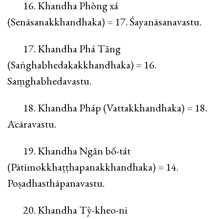
16. Khandha Phòng xá
(Senāsanakkhandhaka) = 17. Śayanāsanavastu.
17. Khandha Phá Tăng
(Saṅghabhedakakkhandhaka) = 16.
Saṃghabhedavastu.
18. Khandha Pháp (Vattakkhandhaka) = 18.
Ācāravastu.
19. Khandha Ngăn bố-tát
(Pātimokkhaṭṭhapanakkhandhaka) = 14.
Poṣadhasthāpanavastu.
20. Khandha Tỳ-kheo-ni