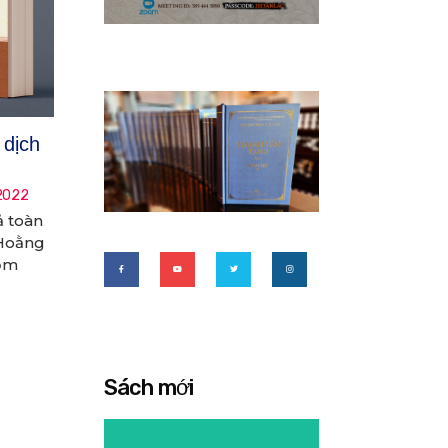
 dịch
2022
ả toàn
 Hoằng
ồm
Sách mới