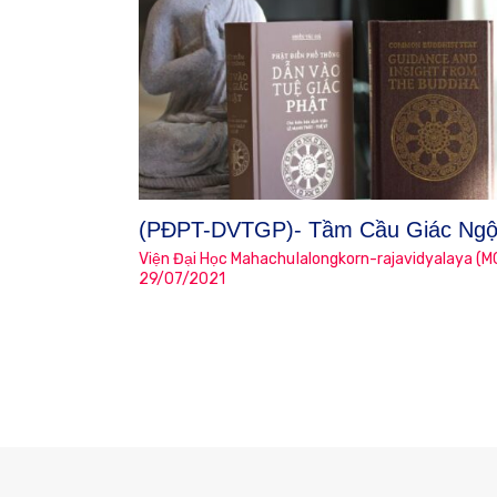
(PĐPT-DVTGP)- Tầm Cầu Giác Ng
Viện Đại Học Mahachulalongkorn-rajavidyalaya (M
29/07/2021