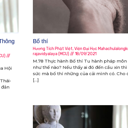
 Thông
Bố thí
Hương Tích Phật Việt
,
Viện Đại Học Mahachulalongk
rajavidyalaya (MCU)
18/09/2021
CU)
M.78 Thực hành Bố thí Tu hành pháp môn 
như thế nào? Nếu thấy ai đó đến cầu xin thì
a Hội
sức mà bố thí những của cải mình có. Cho đ
[…]
Thái-
y đản