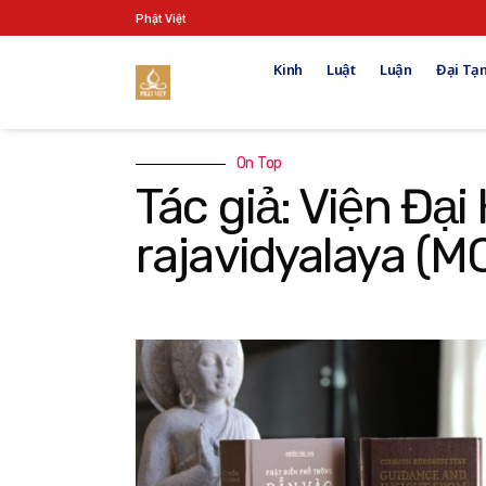
Phật Việt
Kinh
Luật
Luận
Đại Tạn
On Top
Tác giả: Viện Đạ
rajavidyalaya (M