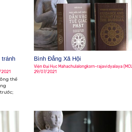
 tránh
Bình Đẳng Xã Hội
Viện Đại Học Mahachulalongkorn-rajavidyalaya (MC
/2021
29/07/2021
hông thể
ạng
trước;