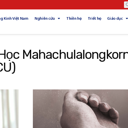
g Kinh Việt Nam
Nghiên cứu
Thiền học
Triết học
Giáo dục
i Học Mahachulalongkor
CU)