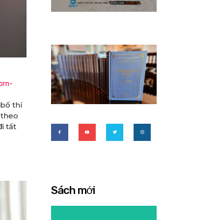
orn-
bố thí
 theo
i tất
Sách mới