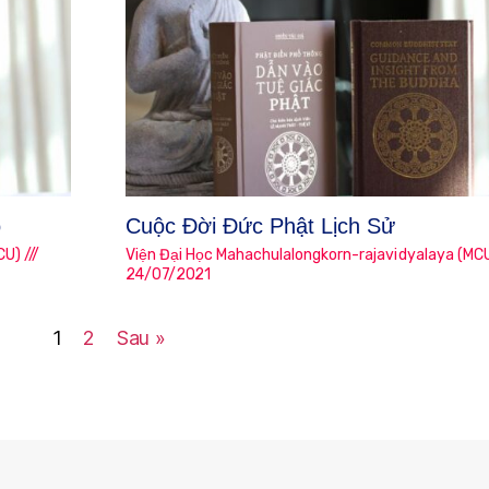
ộ
Cuộc Đời Đức Phật Lịch Sử
CU)
Viện Đại Học Mahachulalongkorn-rajavidyalaya (MC
24/07/2021
1
2
Sau »