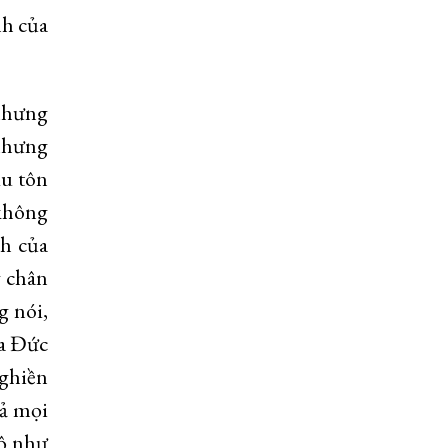
nh của
 nhưng
 nhưng
du tôn
không
h của
g chân
g nói,
ủa Đức
nghiền
cả mọi
độ như