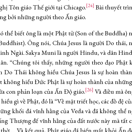
[24]
hị Tôn giáo Thế giới tại Chicago.
Bài thuyết trì
rọng bởi những người theo Ấn giáo.
có thể biết ông là một Phật tử (Son of the Buddha)
Buddhist). Ông nói, Chúa Jesus là người Do thái,
inh Ngài. Sakya Muni là người Hindu, và dân Hin
ân. “Chúng tôi thấy, những người theo đạo Phật 
Do Thái không hiểu Chúa Jesus là sự hoàn thàn
t không hiểu Đức Phật là sự hoàn thành của nhữn
[26]
đứa con phản loạn của Ấn Độ giáo.
Và điều mà ôn
ểu gì về Phật, đó là “Về mặt triết học, các đồ đệ c
ững khối đá vĩnh hằng của Veda và đã không thể 
Đấng Thượng đế vĩnh hằng của đất nước này mà tất 
 thờ … Và kết quả, Phật giáo đã biến mất khỏi Ấn 