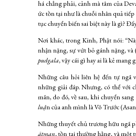
há chẳng phải, cảnh mà tâm của Devad
ức tồn tại như là chuỗi nhân quả tiếp
tục chuyển biến sai biệt này là gì? Đấ
Nơi khác, trong Kinh, Phật nói: “Nà
nhận nặng, sự vứt bỏ gánh nặng, và
pudgala
, vậy cái gì hay ai là kẻ man
Những câu hỏi liên hệ đến tự ngã v
những giải đáp. Nhưng, có thể với 
mãn, do đó, về sau, khi chuyển san
lu
ậ
n của anh mình là Vô Trước (Asang
Những thuyết chủ trương hữu ngã phâ
ātman
, tồn tại thường hằng, và một t