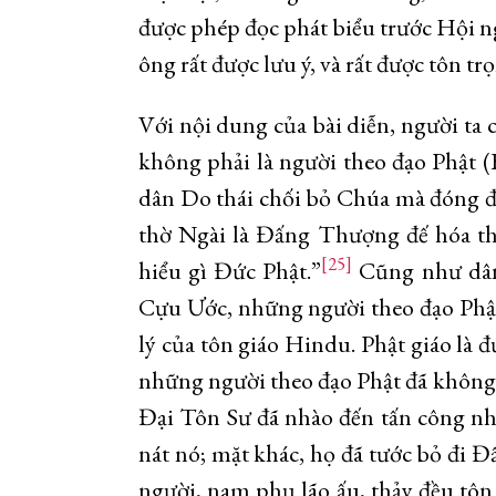
được phép đọc phát biểu trước Hội ng
ông rất được lưu ý, và rất được tôn t
Với nội dung của bài diễn, người ta 
không phải là người theo đạo Phật (
dân Do thái chối bỏ Chúa mà đóng đ
thờ Ngài là Đấng Thượng đế hóa th
[25]
hiểu gì Đức Phật.”
Cũng như dân 
Cựu Ước, những người theo đạo Phậ
lý của tôn giáo Hindu. Phật giáo là 
những người theo đạo Phật đã không hi
Đại Tôn Sư đã nhào đến tấn công nh
nát nó; mặt khác, họ đã tước bỏ đi 
người, nam phụ lão ấu, thảy đều tôn