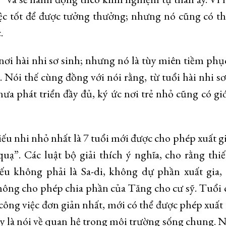
iệc tốt để được tưởng thưởng; nhưng nó cũng có t
.
ơi hài nhi sơ sinh; nhưng nó là tùy miên tiềm phụ
. Nói thế cùng đồng với nói rằng, từ tuổi hài nhi sơ
hưa phát triển đầy đủ, ký ức nơi trẻ nhỏ cũng có gi
iếu nhi nhỏ nhất là 7 tuổi mới được cho phép xuất g
quạ”. Các luật bộ giải thích ý nghĩa, cho rằng thi
ếu không phải là Sa-di, không dự phần xuất gia,
hông cho phép chia phần của Tăng cho cư sỹ. Tuổi 
ông việc đơn giản nhất, mới có thể được phép xuất 
y là nói về quan hệ trong môi trường sống chung.