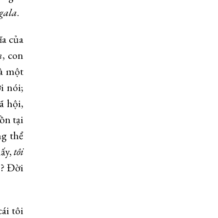
gala
.
ĩa của
n
, con
à một
i nói;
ã hội,
ồn tại
ng thể
ấy,
tôi
? Đời
ái tôi