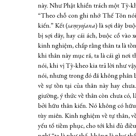
này. Như Phật khiển trách một Tỳ-khe
“Theo chỗ con ghi nhớ Thế Tôn nói
kiến.” Kết (
sa
ṃ
yojana
) là sợi dây bu
bị sợi dây, hay cái ách, buộc cổ vào 
kinh nghiệm, chấp rằng thân ta là tồn t
khi thân này mục rã, ta là cái gì nơ
nói, khi vị Tỳ-kheo kia trả lời như v
nói, nhưng trong đó đã không phân bi
về sự tồn tại của thân này hay chưa
giường, ý thức về thân còn chưa có, l
bởi hữu thân kiến. Nó không có hữu
tùy miên. Kinh nghiệm về tự thân, về
yếu tố tiềm phục, cho tới khi đủ điề
nghĩ “ta là như thế, không là như thế