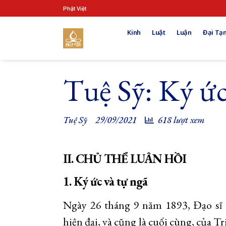
Phật Việt
Kinh
Luật
Luận
Đại Tạn
Tuệ Sỹ: Ký ức
Tuệ Sỹ
29/09/2021
618 lượt xem
II. CHỦ THỂ LUÂN HỒI
1. Ký
ứ
c và t
ự
ngã
Ngày 26 tháng 9 năm 1893, Đạo sĩ
hiện đại, và cũng là cuối cùng, của T