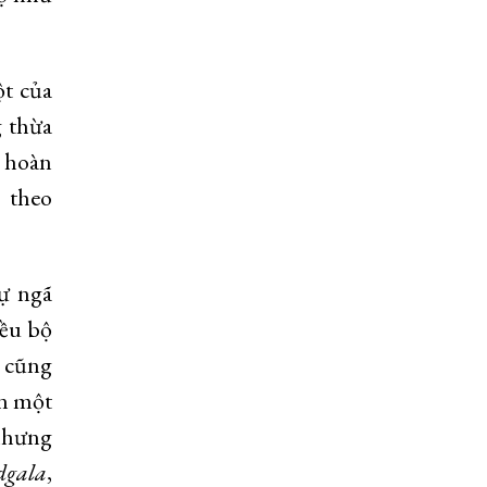
ột của
 thừa
ự hoàn
 theo
ự ngã
iều bộ
, cũng
ến một
 nhưng
dgala
,