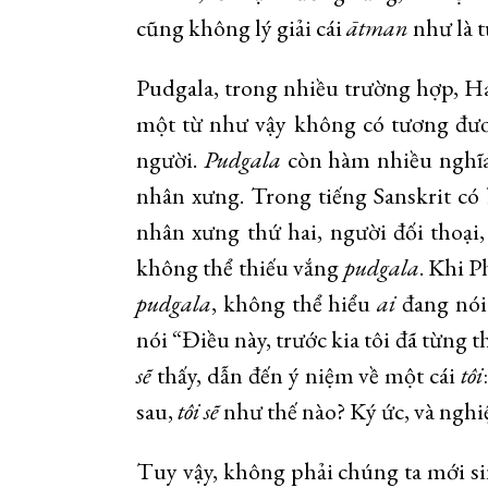
cũng không lý giải cái
ātman
như là t
Pudgala, trong nhiều trường hợp, 
một từ như vậy không có tương đươ
người.
Pudgala
còn hàm nhiều nghĩa
nhân xưng. Trong tiếng Sanskrit có 
nhân xưng thứ hai, người đối thoại,
không thể thiếu vắng
pudgala
. Khi P
pudgala
, không thể hiểu
ai
đang nói
nói “Điều này, trước kia tôi đã từng th
s
ẽ
thấy, dẫn đến ý niệm về một cái
tôi
sau,
tôi s
ẽ
như thế nào? Ký ức, và nghiệ
Tuy vậy, không phải chúng ta mới sin