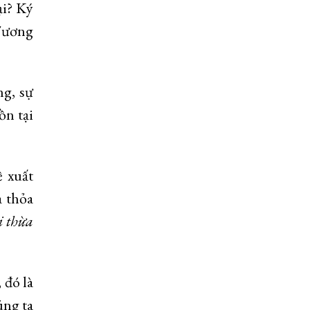
ại? Ký
 Tương
ng, sự
n tại
ề xuất
a thỏa
i th
ừ
a
 đó là
úng ta