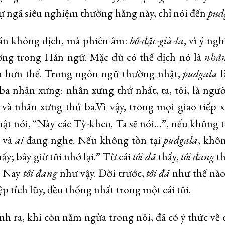
ự ngã siêu nghiệm thường hằng này, chỉ nói đến
pud
Hán không dịch, mà phiên âm:
b
ổ
-đ
ặ
c-già-la
, vì ý ngh
ng trong Hán ngữ. Mặc dù có thể dịch nó là
nhâ
 hơn thế. Trong ngôn ngữ thường nhật,
pudgala
l
ba nhân xưng: nhân xưng thứ nhất, ta, tôi, là ngườ
 và nhân xưng thứ ba.Vì vậy, trong mọi giao tiếp x
hật nói, “Này các Tỳ-kheo, Ta sẽ nói…”, nếu không t
 và
ai
đang nghe. Nếu không tồn tại
pudgala
, khô
ấy; bây giờ tôi nhớ lại.” Từ cái
tôi
đã
thấy,
tôi đang
th
: Nay
tôi đang
như vậy. Đời trước,
tôi đã
như thế nào
p tích lũy, đều thống nhất trong một cái tôi.
h ra, khi còn nằm ngửa trong nôi, đã có ý thức về c