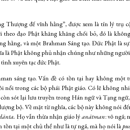
 Thượng đế vĩnh hằng”, được xem là tín lý trụ c
theo đạo Phật khăng khăng chối bỏ, đó là không
ờng hằng, và một Brahman Sáng tạo. Đức Phật là s
ĩa là Phật không phủ nhận chúng như những người
 tình xuyên tạc đức Phật.
man sáng tạo. Vấn đề có tồn tại hay không một t
ôi nổi trong các bộ phái Phật giáo. Có lẽ không nh
ử còn sót lại lưu truyền trong Hán ngữ và Tạng ngữ
 lượng bộ. Về mặt từ nghĩa, các bộ này không nói đ
dānta.
Họ vẫn thừa nhận giáo lý
anātman
: vô ngã;
 tồn tại một chủ thể như là tự ngã, mà họ nói là
pu