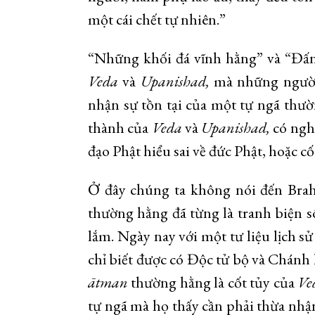
một cái chết tự nhiên.”
“Những khối đá vĩnh hằng” và “Đấng
Veda
và
Upanishad,
mà những người 
nhận sự tồn tại của một tự ngã thư
thành của
Veda
và
Upanishad,
có ngh
đạo Phật hiểu sai về đức Phật, hoặc cố
Ở đây chúng ta không nói đến Brah
thường hằng đã từng là tranh biện s
lắm. Ngày nay với một tư liệu lịch s
chỉ biết được có Độc tử bộ và Chánh
ātman
thường hằng là cốt tủy của
Ve
tự ngã mà họ thấy cần phải thừa nhận