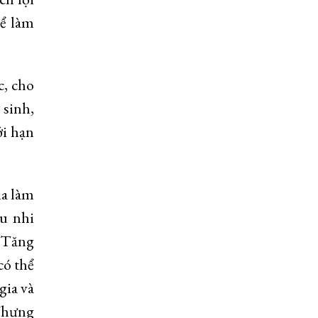
hể làm
c, cho
 sinh,
ới hạn
ia làm
ếu nhi
 Tăng
có thể
gia và
 Nhưng