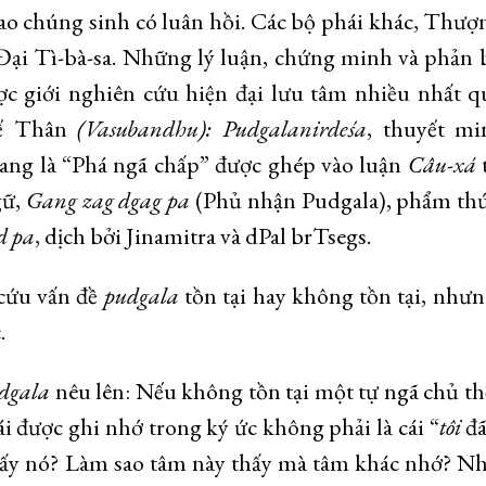
vì sao chúng sinh có luân hồi. Các bộ phái khác, Thượ
Đại Tì-bà-sa. Những lý luận, chứng minh và phản 
c giới nghiên cứu hiện đại lưu tâm nhiều nhất q
hế Thân
(Vasubandhu):
Pudgalanirdeśa
, thuyết mi
ang là “Phá ngã chấp” được ghép vào luận
Câu-xá
gữ,
Gang zag dgag pa
(Phủ nhận Pudgala), phẩm thứ
d pa
, dịch bởi Jinamitra và dPal brTsegs.
cứu vấn đề
pudgala
tồn tại hay không tồn tại, như
.
dgala
nêu lên: Nếu không tồn tại một tự ngã chủ t
ái được ghi nhớ trong ký ức không phải là cái “
tôi
đã
g thấy nó? Làm sao tâm này thấy mà tâm khác nhớ? N