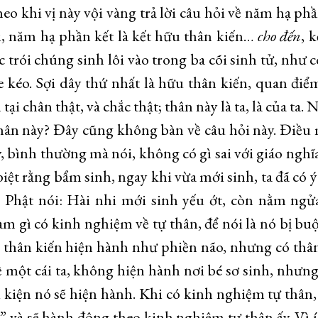
o khi vị này vội vàng trả lời câu hỏi về năm hạ phầ
, năm hạ phần kết là kết hữu thân kiến…
cho đ
ế
n
, 
ộc trói chúng sinh lôi vào trong ba cõi sinh tử, như 
xe kéo. Sợi dây thứ nhất là hữu thân kiến, quan điể
ại chân thật, và chắc thật; thân này là ta, là của ta.
i thân này? Đây cũng không bàn về câu hỏi này. Điề
ậy, bình thường mà nói, không có gì sai với giáo nghĩ
ệt rằng bẩm sinh, ngay khi vừa mới sinh, ta đã có 
. Phật nói: Hài nhi mới sinh yếu ớt, còn nằm ngử
àm gì có kinh nghiệm về tự thân, để nói là nó bị buộ
 thân kiến hiện hành như phiền não, nhưng có thâ
 một cái ta, không hiện hành nơi bé sơ sinh, nhưng
u kiện nó sẽ hiện hành. Khi có kinh nghiệm tự thân,
” và sẽ hành động theo kinh nghiệm tự thân ấy. Vì í