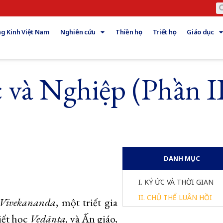
g Kinh Việt Nam
Nghiên cứu
Thiền học
Triết học
Giáo dục
 và Nghiệp (Phần I
DANH MỤC
I. KÝ ỨC VÀ THỜI GIAN
II. CHỦ THỂ LUÂN HỒI
Vivekananda
, một triết gia
riết học
Vedānta,
và Ấn giáo,