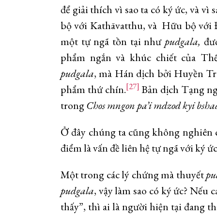
để giải thích vì sao ta có ký ức, và 
bộ với Kathāvatthu, và Hữu bộ với 
một tự ngã tồn tại như
pudgala,
đượ
phẩm ngắn và khúc chiết của T
pudgala
, mà Hán dịch bởi Huyền Tr
[27]
phẩm thứ chín.
Bản dịch Tạng n
trong
Chos mngon pa’i mdzod kyi bsha
Ở đây chúng ta cũng không nghiên 
điểm là vấn đề liên hệ tự ngã với ký ức
Một trong các lý chứng mà thuyết
pu
pudgala
, vậy làm sao có ký ức? Nếu c
thấy”, thì ai là người hiện tại đan