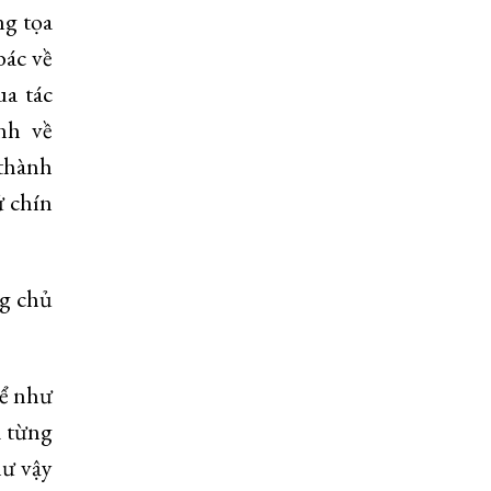
ng tọa
bác về
ua tác
nh về
thành
 chín
ng chủ
hể như
 từng
hư vậy