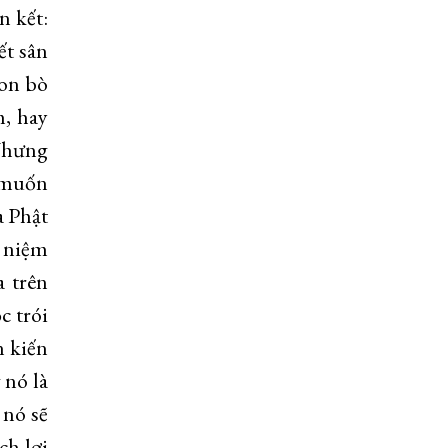
n kết:
kết sân
con bò
m, hay
 Nhưng
u muốn
a Phật
ý niệm
a trên
c trói
n kiến
 nó là
 nó sẽ
ch lợi