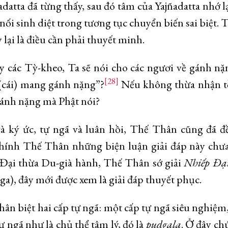
atta đã từng thấy, sau đó tâm của Yajñadatta nhớ l
 nối sinh diệt trong tương tục chuyển biến sai biệt.
y lại là điều cần phải thuyết minh.
y các Tỳ-kheo, Ta sẽ nói cho các ngươi về gánh nặ
[28]
 (cái) mang gánh nặng”?
Nếu không thừa nhận tồ
g gánh nặng mà Phật nói?
à ký ức, tự ngã và luân hồi, Thế Thân cũng đã đ
chính Thế Thân những biện luận giải đáp này chư
g Đại thừa Du-già hành, Thế Thân sớ giải
Nhi
ế
p Đ
ạ
a), đây mới được xem là giải đáp thuyết phục.
n biệt hai cấp tự ngã: một cấp tự ngã siêu nghiệm,
ự ngã như là chủ thể tâm lý, đó là
pudgala
. Ở đây ch