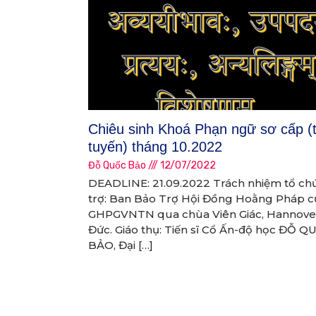
Chiêu sinh Khoá Phạn ngữ sơ cấp (
tuyến) tháng 10.2022
Đỗ Quốc Bảo
12/07/2022
DEADLINE: 21.09.2022 Trách nhiệm tổ ch
trợ: Ban Bảo Trợ Hội Đồng Hoằng Pháp c
GHPGVNTN qua chùa Viên Giác, Hannove
Đức. Giáo thụ: Tiến sĩ Cổ Ấn-độ học ĐỖ Q
BẢO, Đại […]