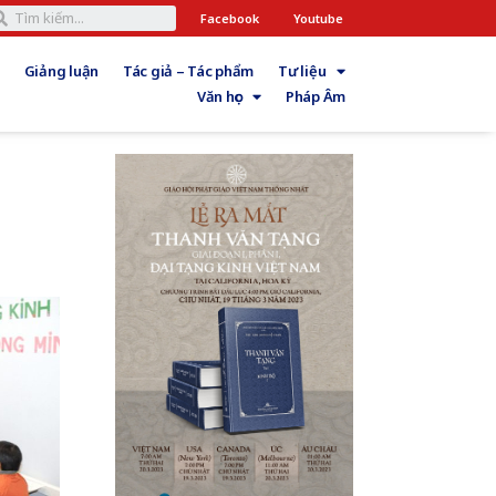
Facebook
Youtube
Giảng luận
Tác giả – Tác phẩm
Tư liệu
Văn học
Pháp Âm