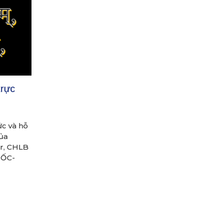
trực
ức và hỗ
ủa
r, CHLB
UỐC-