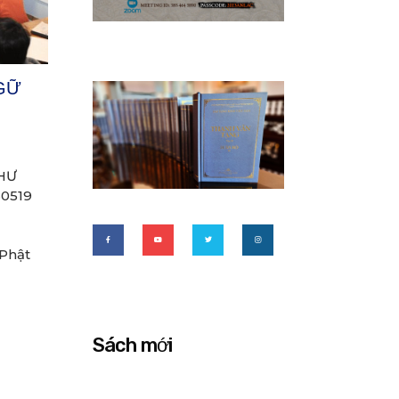
NGỮ
HƯ
30519
 Phật
Sách mới