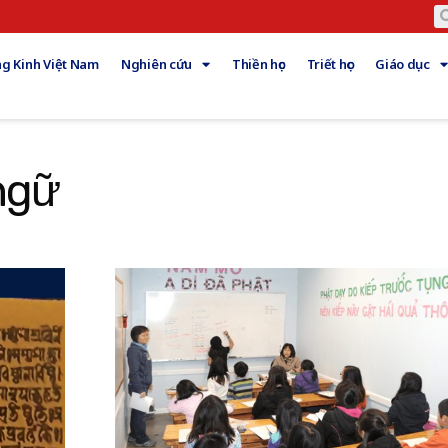
g Kinh Việt Nam
Nghiên cứu
Thiền học
Triết học
Giáo dục
ngữ