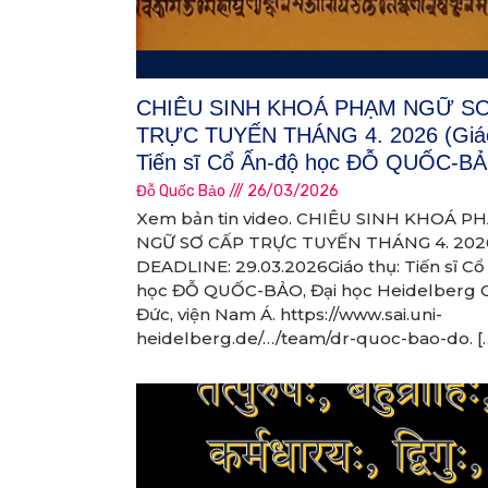
CHIÊU SINH KHOÁ PHẠM NGỮ S
TRỰC TUYẾN THÁNG 4. 2026 (Giáo
Tiến sĩ Cổ Ấn-độ học ĐỖ QUỐC-B
Đỗ Quốc Bảo
26/03/2026
Xem bản tin video. CHIÊU SINH KHOÁ P
NGỮ SƠ CẤP TRỰC TUYẾN THÁNG 4. 202
DEADLINE: 29.03.2026Giáo thụ: Tiến sĩ Cổ
học ĐỖ QUỐC-BẢO, Đại học Heidelberg
Đức, viện Nam Á. https://www.sai.uni-
heidelberg.de/…/team/dr-quoc-bao-do. [