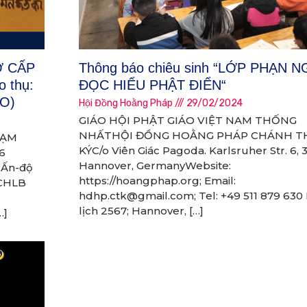
Ơ CẤP
Thông báo chiêu sinh “LỚP PHẠN 
 thụ:
ĐỌC HIỂU PHẬT ĐIỂN“
ẢO)
Hội Đồng Hoằng Pháp
29/02/2024
GIÁO HỘI PHẬT GIÁO VIỆT NAM THỐNG
NHẤTHỘI ĐỒNG HOẰNG PHÁP CHÁNH T
HẠM
KÝC/o Viên Giác Pagoda. Karlsruher Str. 6, 
6
Hannover, GermanyWebsite:
 Ấn-độ
https://hoangphap.org; Email:
 CHLB
hdhp.ctk@gmail.com; Tel: +49 511 879 630
lịch 2567; Hannover, […]
…]