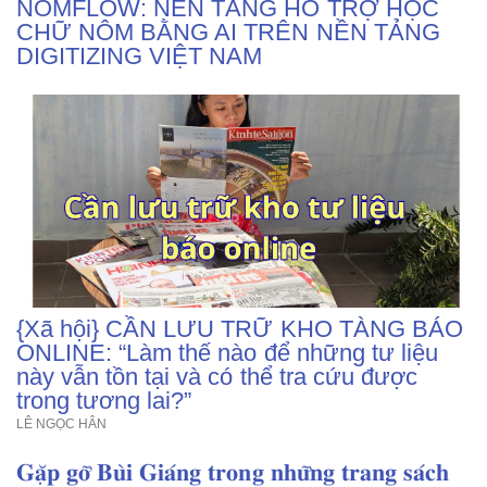
NÔMFLOW: NỀN TẢNG HỖ TRỢ HỌC
CHỮ NÔM BẰNG AI TRÊN NỀN TẢNG
DIGITIZING VIỆT NAM
{Xã hội} CẦN LƯU TRỮ KHO TÀNG BÁO
ONLINE: “Làm thế nào để những tư liệu
này vẫn tồn tại và có thể tra cứu được
trong tương lai?”
LÊ NGỌC HÂN
𝐆𝐚̣̆𝐩 𝐠𝐨̛̃ 𝐁𝐮̀𝐢 𝐆𝐢𝐚́𝐧𝐠 𝐭𝐫𝐨𝐧𝐠 𝐧𝐡𝐮̛̃𝐧𝐠 𝐭𝐫𝐚𝐧𝐠 𝐬𝐚́𝐜𝐡