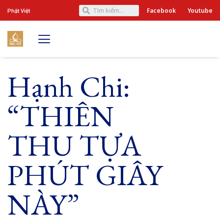
Facebook
Youtube
Phật Việt
Hạnh Chi:
“THIÊN
THU TỰA
PHÚT GIÂY
NÀY”