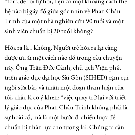
“tôi”, để rồi tự hỏi, liệu có một khoảng cách thế
hệ nào bị gãy đổ giữa góc nhìn về Phan Châu
Trinh của một nhà nghiên cứu 90 tuổi và một
sinh viên chuẩn bị 20 tuổi không?
Hóa ra là… không. Người trẻ hóa ra lại càng
được ưu ái một cách nào đó trong câu chuyện
này. Ông Trần Đức Cảnh, chủ tịch Viện phát
triển giáo dục đại học Sài Gòn (SIHED) cặm cụi
ngồi sửa bài, và nhắn một đoạn tham luận của
tôi, chắc là có ý khen: “việc quay trở lại với triết
lý giáo dục của Phan Châu Trinh không phải là
sự hoài cổ, mà là một bước đi chiến lược để
chuẩn bị nhân lực cho tương lai. Chúng ta cần