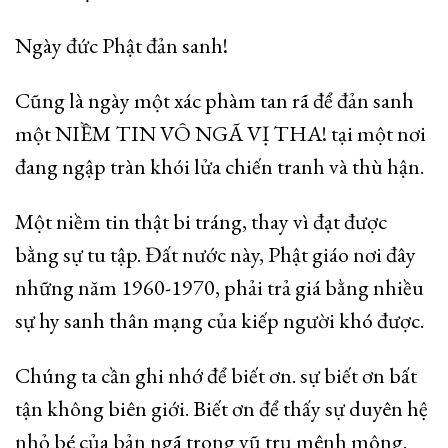
Ngày đức Phật đản sanh!
Cũng là ngày một xác phàm tan rã để đản sanh
một NIỀM TIN VÔ NGÃ VỊ THA! tại một nơi
đang ngập tràn khói lửa chiến tranh và thù hận.
Một niềm tin thật bi tráng, thay vì đạt được
bằng sự tu tập. Đất nước này, Phật giáo nơi đây
những năm 1960-1970, phải trả giá bằng nhiều
sự hy sanh thân mạng của kiếp người khó được.
Chúng ta cần ghi nhớ để biết ơn. sự biết ơn bất
tận không biên giới. Biết ơn để thấy sự duyên hệ
nhỏ bé của bản ngã trong vũ trụ mênh mông.