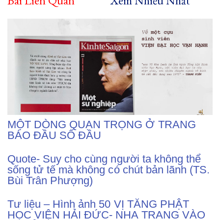
Bài Liên Quan
Xem Nhiều Nhất
MỘT DÒNG QUAN TRỌNG Ở TRANG
BÁO ĐẦU SỐ ĐẦU
Quote- Suy cho cùng người ta không thể
sống tử tế mà không có chút bản lãnh (TS.
Bùi Trân Phượng)
Tư liệu – Hình ảnh 50 VỊ TĂNG PHẬT
HỌC VIỆN HẢI ĐỨC- NHA TRANG VÀO