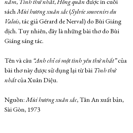
năm
,
Tình thứ nhất
,
Hồng quần
được in cuối
sách
Mùi hương xuân sắc
(
Sylvie souvenirs du
Valois
, tác giả Gérard de Nerval) do Bùi Giáng
dịch. Tuy nhiên, đây là những bài thơ do Bùi
Giáng sáng tác.
Tên và câu
“Anh chỉ có một tình yêu thứ nhất”
của
bài thơ này được sử dụng lại từ bài
Tình thứ
nhất
của Xuân Diệu.
Nguồn:
Mùi hương xuân sắc
, Tân An xuất bản,
Sài Gòn, 1973