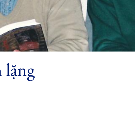
h lặng