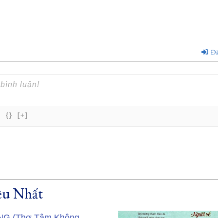
Đă
{}
[+]
u Nhất
NG (Thơ Tâm Không