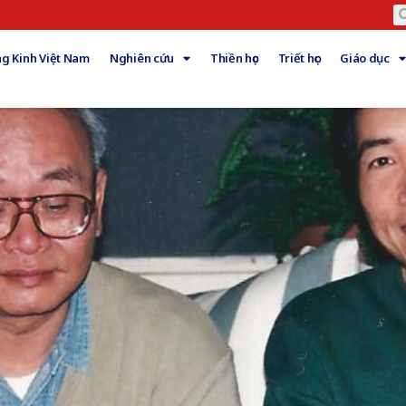
g Kinh Việt Nam
Nghiên cứu
Thiền học
Triết học
Giáo dục