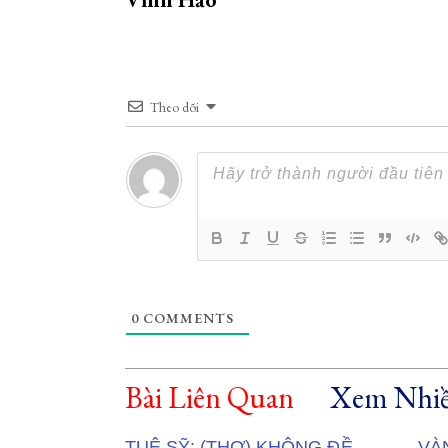
Theo dõi
0
COMMENTS
Bài Liên Quan
Xem Nhiề
TUỆ SỸ: (THƠ) KHÔNG ĐỀ
VÀ