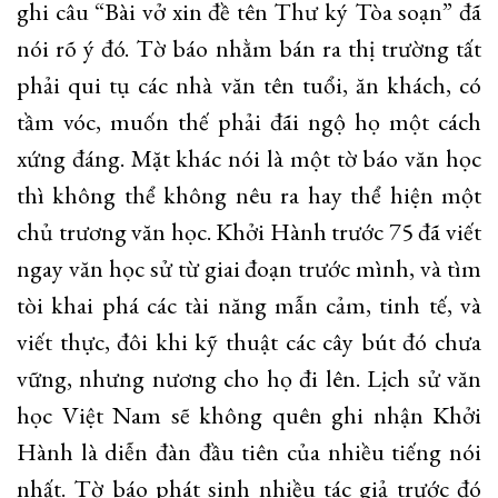
ghi câu “Bài vở xin đề tên Thư ký Tòa soạn” đã
nói rõ ý đó. Tờ báo nhằm bán ra thị trường tất
phải qui tụ các nhà văn tên tuổi, ăn khách, có
tầm vóc, muốn thế phải đãi ngộ họ một cách
xứng đáng. Mặt khác nói là một tờ báo văn học
thì không thể không nêu ra hay thể hiện một
chủ trương văn học. Khởi Hành trước 75 đã viết
ngay văn học sử từ giai đoạn trước mình, và tìm
tòi khai phá các tài năng mẫn cảm, tinh tế, và
viết thực, đôi khi kỹ thuật các cây bút đó chưa
vững, nhưng nương cho họ đi lên. Lịch sử văn
học Việt Nam sẽ không quên ghi nhận Khởi
Hành là diễn đàn đầu tiên của nhiều tiếng nói
nhất. Tờ báo phát sinh nhiều tác giả trước đó