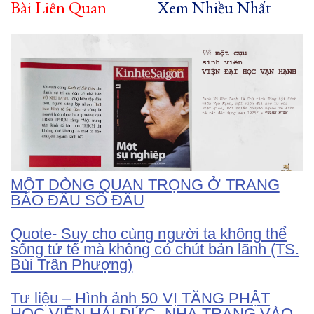
Bài Liên Quan
Xem Nhiều Nhất
MỘT DÒNG QUAN TRỌNG Ở TRANG
BÁO ĐẦU SỐ ĐẦU
Quote- Suy cho cùng người ta không thể
sống tử tế mà không có chút bản lãnh (TS.
Bùi Trân Phượng)
Tư liệu – Hình ảnh 50 VỊ TĂNG PHẬT
HỌC VIỆN HẢI ĐỨC- NHA TRANG VÀO