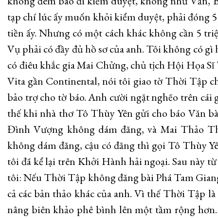
không đem báo đi kiểm duyệt, không như Văn, B
tạp chí lúc ấy muốn khỏi kiểm duyệt, phải đóng 5 
tiền ấy. Nhưng có một cách khác không cần 5 tri
Vụ phải có đầy đủ hồ sơ của anh. Tôi không có gì 
có điêu khắc gia Mai Chửng, chủ tịch Hội Họa Sĩ
Vita gần Continental, nói tôi giao tờ Thời Tập 
bảo trợ cho tờ báo. Anh cười ngặt nghẽo trên cái 
thế khi nhà thơ Tô Thùy Yên gửi cho báo Văn 
Đình Vượng không dám đăng, và Mai Thảo Thư
không dám đăng, cậu có đăng thì gọi Tô Thùy Yê
tôi đã kể lại trên Khởi Hành hải ngoại. Sau này 
tôi: Nếu Thời Tập không đăng bài Phá Tam Giang, d
cả các bản thảo khác của anh. Vì thế Thời Tập là
nâng biên khảo phê bình lên một tầm rộng hơn. 