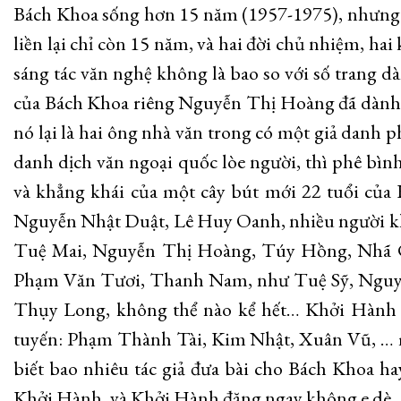
Bách Khoa sống hơn 15 năm (1957-1975), nhưng 
liền lại chỉ còn 15 năm, và hai đời chủ nhiệm, ha
sáng tác văn nghệ không là bao so với số trang d
của Bách Khoa riêng Nguyễn Thị Hoàng đã dành 
nó lại là hai ông nhà văn trong có một giả danh ph
danh dịch văn ngoại quốc lòe người, thì phê bình
và khẳng khái của một cây bút mới 22 tuổi củ
Nguyễn Nhật Duật, Lê Huy Oanh, nhiều người k
Tuệ Mai, Nguyễn Thị Hoàng, Túy Hồng, Nhã C
Phạm Văn Tươi, Thanh Nam, như Tuệ Sỹ, Ngu
Thụy Long, không thể nào kể hết… Khởi Hành 
tuyến: Phạm Thành Tài, Kim Nhật, Xuân Vũ, … 
biết bao nhiêu tác giả đưa bài cho Bách Khoa hay
Khởi Hành, và Khởi Hành đăng ngay không e dè.