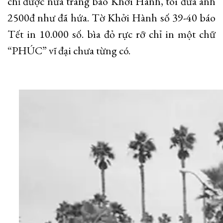
chỉ được nửa trang báo Khởi Hành, tôi đưa anh
2500đ như đã hứa. Tờ Khởi Hành số 39-40 báo
Tết in 10.000 số. bìa đỏ rực rỡ chỉ in một chữ
“PHÚC” vĩ đại chưa từng có.