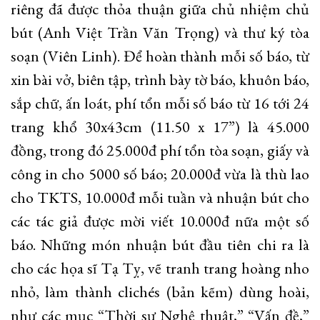
riêng đã được thỏa thuận giữa chủ nhiệm chủ
bút (Anh Việt Trần Văn Trọng) và thư ký tòa
soạn (Viên Linh). Để hoàn thành mỗi số báo, từ
xin bài vở, biên tập, trình bày tờ báo, khuôn báo,
sắp chữ, ấn loát, phí tổn mỗi số báo từ 16 tới 24
trang khổ 30x43cm (11.50 x 17”) là 45.000
đồng, trong đó 25.000đ phí tổn tòa soạn, giấy và
công in cho 5000 số báo; 20.000đ vừa là thù lao
cho TKTS, 10.000đ mỗi tuần và nhuận bút cho
các tác giả được mời viết 10.000đ nữa một số
báo. Những món nhuận bút đầu tiên chi ra là
cho các họa sĩ Tạ Tỵ, vẽ tranh trang hoàng nho
nhỏ, làm thành clichés (bản kẽm) dùng hoài,
như các mục “Thời sự Nghệ thuật,” “Vấn đề,”