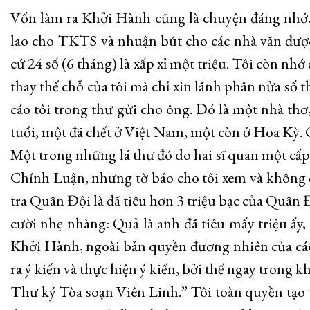
Vốn làm ra Khởi Hành cũng là chuyện đáng nhớ. N
lao cho TKTS và nhuận bút cho các nhà văn được 
cứ 24 số (6 tháng) là xấp xỉ một triệu. Tôi còn nhớ
thay thế chỗ của tôi mà chỉ xin lãnh phân nửa số th
cáo tôi trong thư gửi cho ông. Đó là một nhà thơ,
tuổi, một đã chết ở Việt Nam, một còn ở Hoa Kỳ. 
Một trong những lá thư đó do hai sĩ quan một cấp
Chính Luận, nhưng tờ báo cho tôi xem và không đ
tra Quân Đội là đã tiêu hơn 3 triệu bạc của Quâ
cười nhẹ nhàng: Quả là anh đã tiêu mấy triệu ấy
Khởi Hành, ngoài bản quyền đương nhiên của các 
ra ý kiến và thực hiện ý kiến, bởi thế ngay trong kh
Thư ký Tòa soạn Viên Linh.” Tôi toàn quyền tạo