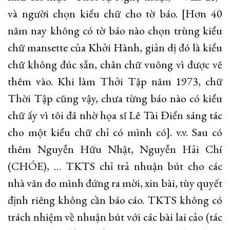
và người chọn kiểu chữ cho tờ báo. [Hơn 40
năm nay không có tờ báo nào chọn trùng kiểu
chữ mansette của Khởi Hành, giản dị đó là kiểu
chữ không đúc sẵn, chân chữ vuông vì được vẽ
thêm vào. Khi làm Thởi Tập năm 1973, chữ
Thời Tập cũng vậy, chưa từng báo nào có kiểu
chữ ấy vì tôi đã nhờ họa sĩ Lê Tài Điển sáng tác
cho một kiểu chữ chỉ có mình có]. v.v. Sau có
thêm Nguyễn Hữu Nhật, Nguyễn Hải Chí
(CHÓE), … TKTS chỉ trả nhuận bút cho các
nhà văn do mình đứng ra mời, xin bài, tùy quyết
định riêng không cần báo cáo. TKTS không có
trách nhiệm về nhuận bút với các bài lai cảo (tác