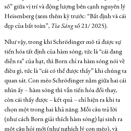
số” giữa vị trí và động lượng bên cạnh nguyên lý
Heisenberg (xem thêm kỳ trước: “Bất định và cái
đẹp của bất toàn”,
Tia Sáng
số 21/ 2025).
Như vậy, trong khi Schrödinger mô tả được sự
tiến hóa tất định của hàm sóng, tức là “cái đang
diễn ra” của hạt, thì Born chỉ ra hàm sóng nói về
điều gì, tức là “cái có thể được thấy” khi chúng ta
quan sát. Con mèo Schrödinger nằm giữa hai cái
nhìn ấy – hàm sóng thì vẫn tiến hóa đổi thay,
còn cái thấy được – kết quả – chỉ hiện ra khi ta
chọn một trong hai khả năng. Mỗi câu trả lời
(như cách Born giải thích hàm sóng) lại sinh ra
một câu hỏi mới (như nghịch lý con mèo), và