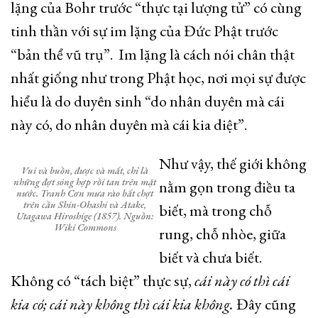
lặng của Bohr trước “thực tại lượng tử” có cùng
tinh thần với sự im lặng của Đức Phật trước
“bản thể vũ trụ”. Im lặng là cách nói chân thật
nhất giống như trong Phật học, nơi mọi sự được
hiểu là do duyên sinh “do nhân duyên mà cái
này có, do nhân duyên mà cái kia diệt”.
Như vậy, thế giới không
Vui và buồn, được và mất, chỉ là
những đợt sóng hợp rồi tan trên mặt
nằm gọn trong điều ta
nước. Tranh Cơn mưa rào bất chợt
trên cầu Shin-Ohashi và Atake,
biết, mà trong chỗ
Utagawa Hiroshige (1857). Nguồn:
Wiki Commons
rung, chỗ nhòe, giữa
biết và chưa biết.
Không có “tách biệt” thực sự,
cái này có thì cái
kia có; cái này không thì cái kia không.
Đây cũng