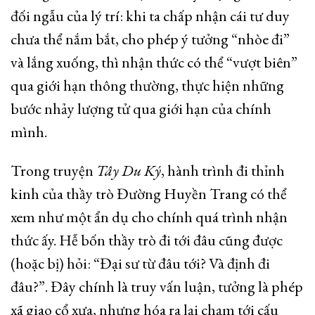
đối ngẫu của lý trí: khi ta chấp nhận cái tư duy
chưa thể nắm bắt, cho phép ý tưởng “nhòe đi”
và lắng xuống, thì nhận thức có thể “vượt biên”
qua giới hạn thông thường, thực hiện những
bước nhảy lượng tử qua giới hạn của chính
mình.
Trong truyện
Tây Du Ký
, hành trình đi thỉnh
kinh của thầy trò Đường Huyền Trang có thể
xem như một ẩn dụ cho chính quá trình nhận
thức ấy. Hễ bốn thầy trò đi tới đâu cũng được
(hoặc bị) hỏi: “Đại sư từ đâu tới? Và định đi
đâu?”. Đây chính là truy vấn luận, tưởng là phép
xã giao cổ xưa, nhưng hóa ra lại chạm tới cấu