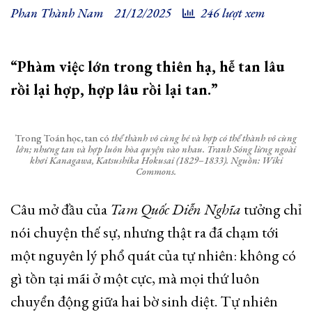
Phan Thành Nam
21/12/2025
246 lượt xem
“Phàm việc lớn trong thiên hạ, hễ tan lâu
rồi lại hợp, hợp lâu rồi lại tan.”
Trong Toán học, tan có
thể thành vô cùng bé và hợp có thể thành vô cùng
lớn; nhưng tan và hợp luôn hòa quyện vào nhau. Tranh Sóng lừng ngoài
khơi Kanagawa, Katsushika Hokusai (1829–1833). Nguồn: Wiki
Commons.
Câu mở đầu của
Tam Quốc Diễn Nghĩa
tưởng chỉ
nói chuyện thế sự, nhưng thật ra đã chạm tới
một nguyên lý phổ quát của tự nhiên: không có
gì tồn tại mãi ở một cực, mà mọi thứ luôn
chuyển động giữa hai bờ sinh diệt. Tự nhiên