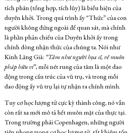
tích phân (tổng hợp, tích lũy) là biểu hiện của
duyên khởi. Trong quá trình ấy “Thức” của con
người không đứng ngoài để quan sát, mà chính
là phần phản chiếu của Duyên khởi ấy trong
chính dòng nhận thức của chúng ta. Nói như
Kinh Lăng Già:
“Tâm như người họa sĩ, vẽ muôn
pháp hữu vi”
, mỗi nét rung của tâm là một dao
động trong cấu trúc của vũ trụ, và trong mỗi
dao động ấy vũ trụ lại tự nhận ra chính mình.
Tuy cơ học lượng tử cực kỳ thành công, nó vẫn
còn rất xa mới mô tả hết muôn mặt của thực tại.
Trong trường phái Copenhagen, những người
tiên phong trong cơ học lượng tử, rất khiêm tốn