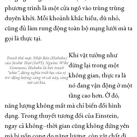
phương trình là một cửa ngõ vào trùng trùng
duyên khởi. Mỗi khoảnh khắc hiểu, dù nhỏ,
cũng đủ làm rung động toàn bộ mạng lưới mà ta
gọi là thực tại.
Khi vật tưởng như
Tranh thủ mặc Nhật Bản (Haboku)
của Sesshū Tōyō (1495). Nguồn: Wiki
dừng lại trong một
Commons. Haboku là bức tranh
“nhòe”, đúng nghĩa triết học của vị
không gian, thực ra là
trí–động lượng: càng rõ cái này, càng
mờ cái kia.
nó đang vận động ở một
tầng cao hơn. Ở đó,
năng lượng không mất mà chỉ biến đổi hình
dạng. Trong thuyết tương đối của Einstein,
ngay cả không–thời gian cũng không đứng yên
mà bị uốn cong do năng lượng, còn vật chất đi