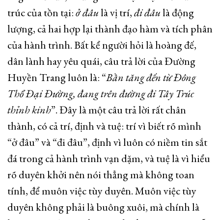
trúc của tồn tại:
ở đâu
là vị trí,
đi đâu
là động
lượng, cả hai hợp lại thành đạo hàm và tích phân
của hành trình. Bất kể người hỏi là hoàng đế,
dân lành hay yêu quái, câu trả lời của Đường
Huyền Trang luôn là: “
Bần tăng đến từ Đông
Thổ Đại Đường, đang trên đường đi Tây Trúc
thỉnh kinh
”. Đây là một câu trả lời rất chân
thành, có cả trí, định và tuệ: trí vì biết rõ mình
“ở đâu” và “đi đâu”, định vì luôn có niềm tin sắt
đá trong cả hành trình vạn dặm, và tuệ là vì hiểu
rõ duyên khởi nên nói thẳng mà không toan
tính, để muôn việc tùy duyên. Muôn việc tùy
duyên không phải là buông xuôi, mà chính là