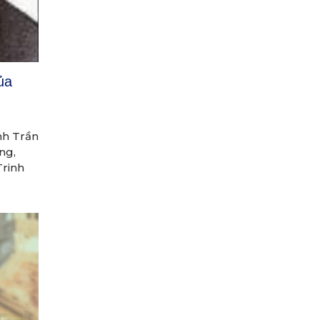
ủa
nh Trần
ng,
Trinh