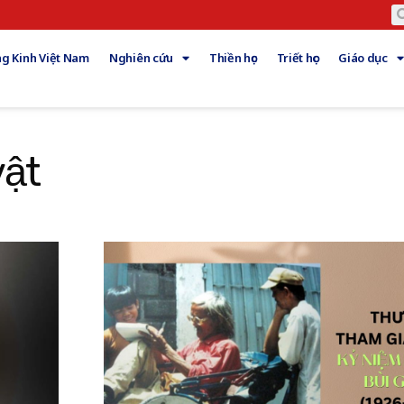
g Kinh Việt Nam
Nghiên cứu
Thiền học
Triết học
Giáo dục
vật