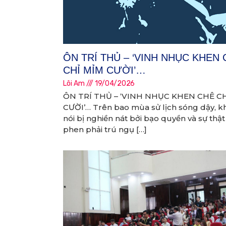
ÔN TRÍ THỦ – ‘VINH NHỤC KHEN
CHỈ MỈM CƯỜI’…
Lôi Am
19/04/2026
ÔN TRÍ THỦ – ‘VINH NHỤC KHEN CHÊ C
CƯỜI’… Trên bao mùa sử lịch sóng dậy, kh
nói bị nghiền nát bởi bạo quyền và sự thậ
phen phải trú ngụ […]