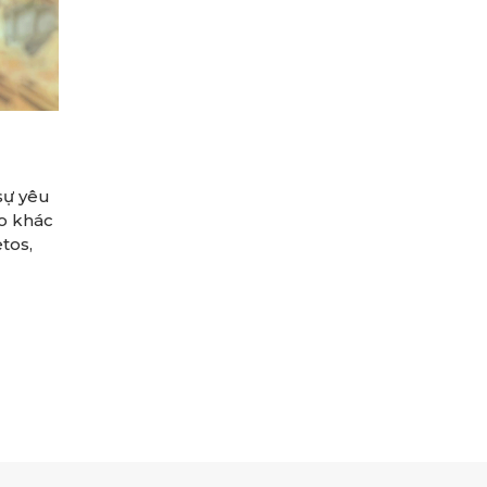
sự yêu
ào khác
tos,