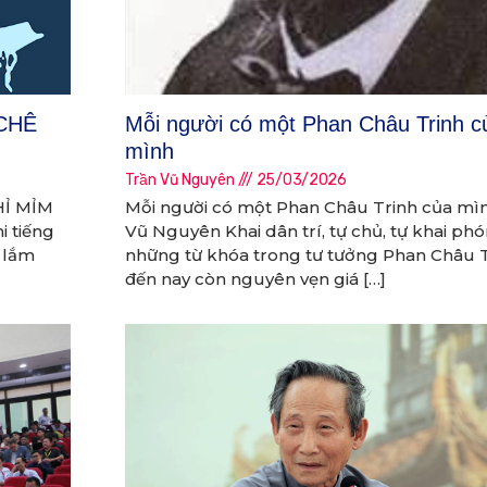
 CHÊ
Mỗi người có một Phan Châu Trinh c
mình
Trần Vũ Nguyên
25/03/2026
HỈ MỈM
Mỗi người có một Phan Châu Trinh của mì
i tiếng
Vũ Nguyên Khai dân trí, tự chủ, tự khai phó
t lắm
những từ khóa trong tư tưởng Phan Châu 
đến nay còn nguyên vẹn giá […]