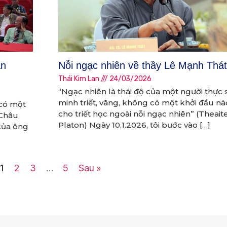
an
Nỗi ngạc nhiên về thầy Lê Mạnh Thát
Thái Kim Lan
24/03/2026
“Ngạc nhiên là thái độ của một người thực 
minh triết, vâng, không có một khởi đầu n
có một
cho triết học ngoài nỗi ngạc nhiên” (Theaite
 Châu
Platon) Ngày 10.1.2026, tôi bước vào […]
 của ông
1
2
3
…
5
Sau »