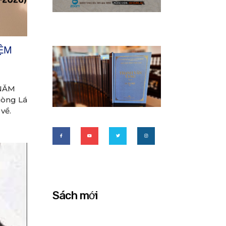
IỆM
 NĂM
iòng Lá
về.
Sách mới