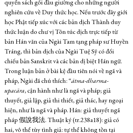
quyển sách gối đầu giường cho những người
nghiên cứu về Duy thức học. Nếu trước đây giới
học Phật tiếp xúc với các bản dịch Thành duy
thức luận do chư vị Tôn túc dịch trực tiếp từ
bản Hán văn của Ngài Tam tạng pháp sư Huyền
Tráng, thì bản dịch của Ngài Tuệ Sỹ có đối
chiếu bản Sanskrit và các bản dị biệt Hán ngữ.
Trong luận bản ở bài kệ đầu tiên nói về ngã và
pháp, Ngài đã chú thích: “
ātma-dharma-
upacāra
, cận hành như là ngã và pháp; giả
thuyết, giả lập, giả thi thiết, giả thác, hay ngoại
hiện, như là ngã và pháp. Hán: giả thuyết ngã
pháp 假說我法. Thuật ký (tr.238a18): giả có
hai, vô thể tùy tình giả: tự thể không tồn tại