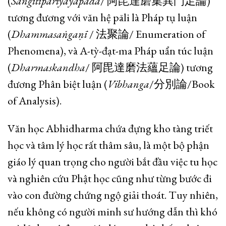
(
Sangītipariyāyapāda
/ 阿毘達磨集異門足論)
tương đương với văn hệ pāli là Pháp tụ luận
(
Dhammasaṅgaṇī
/ 法聚論/ Enumeration of
Phenomena), và A-tỳ-đạt-ma Pháp uẩn túc luận
(
Dharmaskandha
/ 阿毘達磨法蘊足論) tương
đương Phân biệt luận (
Vibhanga
/分別論/Book
of Analysis).
Văn học Abhidharma chứa đựng kho tàng triết
học và tâm lý học rất thâm sâu, là một bộ phận
giáo lý quan trọng cho người bắt đầu việc tu học
và nghiên cứu Phật học cũng như từng bước đi
vào con đường chứng ngộ giải thoát. Tuy nhiên,
nếu không có người minh sư hướng dẫn thì khó