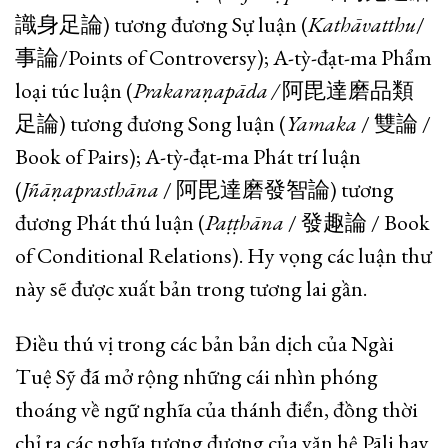
識身足論) tương đương Sự luận (
Kathāvatthu
/
事論/Points of Controversy); A-tỳ-đạt-ma Phẩm
loại túc luận (
Prakaraṇapāda
/
阿毘達磨品類
足論) tương đương Song luận (
Yamaka
/ 雙論 /
Book of Pairs); A-tỳ-đạt-ma Phát trí luận
(
Jñāṇaprasthāna
/ 阿毘達磨發智論) tương
đương Phát thú luận (
Paṭṭhāna
/ 發趣論 / Book
of Conditional Relations). Hy vọng các luận thư
này sẽ được xuất bản trong tương lai gần.
Điều thú vị trong các bản bản dịch của Ngài
Tuệ Sỹ đã mở rộng những cái nhìn phóng
thoáng về ngữ nghĩa của thánh điển, đồng thời
chỉ ra các nghĩa tương đương của văn hệ Pāli hay