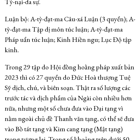
Tỳ-nại-da sự.
Luận bộ: A-tỳ-đạt-ma Câu-xá Luận (3 quyển); A-
tỳ-đạt-ma Tập dị môn túc luận; A-tỳ-đạt-ma
Pháp uẩn túc luận; Kinh Hiền ngu; Lục Độ tập
kinh.
Trong 29 tập do Hội đồng hoằng pháp xuất bản
2023 thì có 27 quyển do Đức Hoà thượng Tuệ
Sỹ dịch, chú, và biên soạn. Thật ra số lượng các
trước tác và dịch phẩm của Ngài còn nhiều hơn
nữa, nhưng một số chưa đưa vào Đại tạng vì
nằm ngoài chủ đề Thanh văn tạng, có thể sẽ đưa
vào Bồ tát tạng và Kim cang tạng (Mật tạng)
trong tương lai. Trong số khoảng trên dưới 50