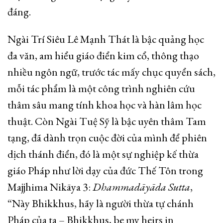
đáng.
Ngài Trí Siêu Lê Mạnh Thát là bậc quảng học
đa văn, am hiểu giáo điển kim cổ, thông thạo
nhiều ngôn ngữ, trước tác mấy chục quyển sách,
mỗi tác phẩm là một công trình nghiên cứu
thâm sâu mang tính khoa học và hàn lâm học
thuật. Còn Ngài Tuệ Sỹ là bậc uyên thâm Tam
tạng, đã dành trọn cuộc đời của mình để phiên
dịch thánh điển, đó là một sự nghiệp kế thừa
giáo Pháp như lời dạy của đức Thế Tôn trong
Majjhima Nikāya 3:
Dhammadāyāda Sutta
,
“Này Bhikkhus, hãy là người thừa tự chánh
Pháp của ta – Bhikkhus, be my heirs in