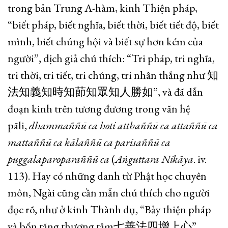
trong bản Trung A-hàm, kinh Thiện pháp,
“biết pháp, biết nghĩa, biết thời, biết tiết độ, biết
mình, biết chúng hội và biết sự hơn kém của
người”, dịch giả chú thích: “Tri pháp, tri nghĩa,
tri thời, tri tiết, tri chúng, tri nhân thắng như 知
法知義知時知莭知眾知人勝如”, và đã dẫn
đoạn kinh trên tương đương trong văn hệ
pāli,
dhammaññū ca hoti atthaññū ca attaññū ca
mattaññū ca kālaññū ca parisaññū ca
puggalaparoparaññū ca
(
Aṅguttara Nikāya
. iv.
113). Hay có những danh từ Phật học chuyên
môn, Ngài cũng cần mẫn chú thích cho người
đọc rõ, như ở kinh Thành dụ, “Bảy thiện pháp
và bốn tăng thượng tâm七善法四增上心”,