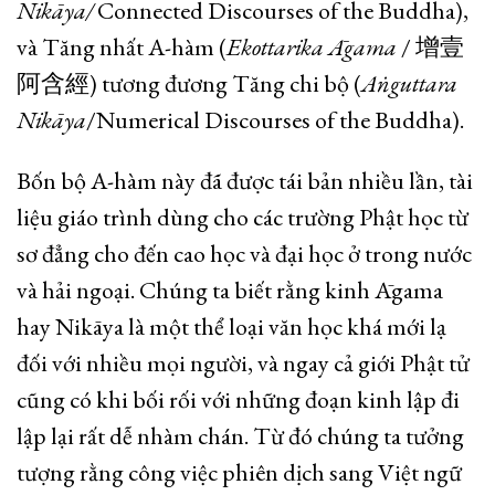
Nikāya/
Connected Discourses of the Buddha),
và Tăng nhất A-hàm (
Ekottarika Āgama
/ 增壹
阿含經) tương đương Tăng chi bộ (
Aṅguttara
Nikāya
/Numerical Discourses of the Buddha).
Bốn bộ A-hàm này đã được tái bản nhiều lần, tài
liệu giáo trình dùng cho các trường Phật học từ
sơ đẳng cho đến cao học và đại học ở trong nước
và hải ngoại. Chúng ta biết rằng kinh Āgama
hay Nikāya là một thể loại văn học khá mới lạ
đối với nhiều mọi người, và ngay cả giới Phật tử
cũng có khi bối rối với những đoạn kinh lập đi
lập lại rất dễ nhàm chán. Từ đó chúng ta tưởng
tượng rằng công việc phiên dịch sang Việt ngữ