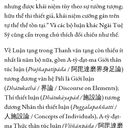
nhưng được khái niệm tùy theo sự tưởng tượng;
hữu thể thi thiết giả, khái niệm cưỡng gán trên
tự thể thể tồn tại.” Và các bộ luận khác Ngài Tuệ
Sỹ cũng cẩn trọng chú thích đối chiếu như thế.
Về Luận tạng trong Thanh văn tạng còn thiếu ít
nhất là năm bộ nữa, gồm A-tỳ-đạt-ma Giới thân
túc luận (
Prajñapatipāda
/ 阿毘達磨界身足論)
tương đương văn hệ Pāli là Giới luận
(
Dhātukathā
/ 界論 / Discourse on Elements);
Thí thiết luận (
Dhātukāyapād
/
施設論) tương
đương Nhân thi thiết luận (
Puggalapaññatti
/
人施設論 / Concepts of Individuals), A-tỳ-đạt-
ma Thức thân túc luận
(Vijñāṇpāda
/
阿毘達磨