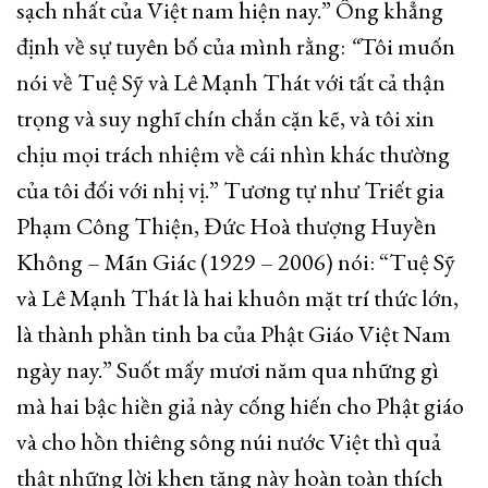
sạch nhất của Việt nam hiện nay.” Ông khẳng
định về sự tuyên bố của mình rằng:
“
Tôi muốn
nói về Tuệ Sỹ và Lê Mạnh Thát với tất cả thận
trọng và suy nghĩ chín chắn cặn kẽ, và tôi xin
chịu mọi trách nhiệm về cái nhìn khác thường
của tôi đối với nhị vị.” Tương tự như Triết gia
Phạm Công Thiện, Đức Hoà thượng Huyền
Không – Mãn Giác (1929 – 2006) nói: “Tuệ Sỹ
và Lê Mạnh Thát là hai khuôn mặt trí thức lớn,
là thành phần tinh ba của Phật Giáo Việt Nam
ngày nay.” Suốt mấy mươi năm qua những gì
mà hai bậc hiền giả này cống hiến cho Phật giáo
và cho hồn thiêng sông núi nước Việt thì quả
thật những lời khen tặng này hoàn toàn thích