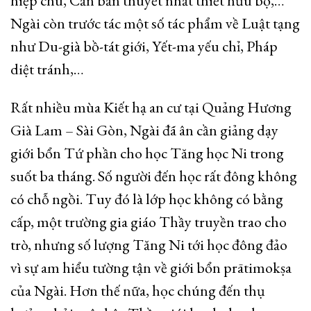
hiệp chú, Căn bản thuyết nhất thiết hữu bộ,…
Ngài còn trước tác một số tác phẩm về Luật tạng
như Du-già bồ-tát giới, Yết-ma yếu chỉ, Pháp
diệt tránh,…
Rất nhiều mùa Kiết hạ an cư tại Quảng Hương
Già Lam – Sài Gòn, Ngài đã ân cần giảng dạy
giới bổn Tứ phần cho học Tăng học Ni trong
suốt ba tháng. Số người đến học rất đông không
có chỗ ngồi. Tuy đó là lớp học không có bằng
cấp, một trường gia giáo Thầy truyền trao cho
trò, nhưng số lượng Tăng Ni tới học đông đảo
vì sự am hiểu tường tận về giới bổn prātimokṣa
của Ngài. Hơn thế nữa, học chúng đến thụ