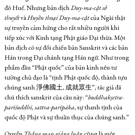
đô Huế. Nhưng bản dịch
Duy-ma-cật sở
thuyết
và
Huyền thoại Duy-ma-cật
của Ngài thật
sự truyền cảm hứng cho rất nhiều người khi
tiếp xúc với Kinh tạng Phật giáo Đại thừa. Một
bản dịch có sự đối chiếu bản Sanskrit và các bản
Hán trong Đại chánh tạng Hán ngữ. Như trong
phẩm đầu “Phật quốc” của bản kinh nêu tư
tưởng chủ đạo là “tịnh Phật quốc độ, thành tựu
chúng sanh 淨佛國土, 成就眾生”, tác giả đã
chú thích sanskrit của câu này: “
buddhakṣetra-
pariśuddhi, sattva-paripāka
, sự thanh tịnh của
quốc độ Phật và sự thuần thục của chúng sanh.”
Quyển
Thắng man giảng luận
cũng là một