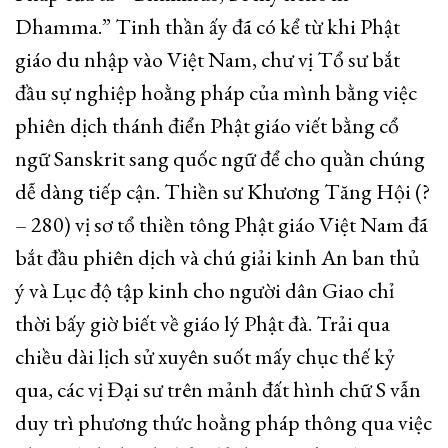
Dhamma.” Tinh thần ấy đã có kể từ khi Phật
giáo du nhập vào Việt Nam, chư vị Tổ sư bắt
đầu sự nghiệp hoằng pháp của mình bằng việc
phiên dịch thánh điển Phật giáo viết bằng cổ
ngữ Sanskrit sang quốc ngữ để cho quần chúng
dễ dàng tiếp cận. Thiền sư Khương Tăng Hội (?
– 280) vị sơ tổ thiền tông Phật giáo Việt Nam đã
bắt đầu phiên dịch và chú giải kinh An ban thủ
ý và Lục độ tập kinh cho người dân Giao chỉ
thời bấy giờ biết về giáo lý Phật đà. Trải qua
chiều dài lịch sử xuyên suốt mấy chục thế kỷ
qua, các vị Đại sư trên mảnh đất hình chữ S vẫn
duy trì phương thức hoằng pháp thông qua việc