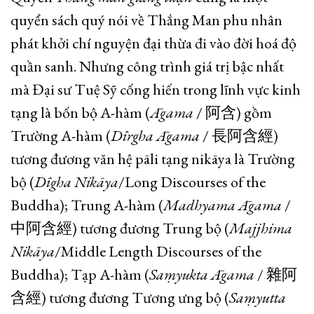
quyển sách quý nói về Thắng Man phu nhân
phát khởi chí nguyện đại thừa đi vào đời hoá độ
quần sanh. Nhưng công trình giá trị bậc nhất
mà Đại sư Tuệ Sỹ cống hiến trong lĩnh vực kinh
tạng là bốn bộ A-hàm (
Āgama
/ 阿含) gồm
Trường A-hàm (
Dīrgha Āgama
/ 長阿含經)
tương đương văn hệ pāli tạng nikāya là Trường
bộ (
Dīgha Nikāya
/Long Discourses of the
Buddha); Trung A-hàm (
Madhyama Āgama
/
中阿含經) tương đương Trung bộ (
Majjhima
Nikāya
/Middle Length Discourses of the
Buddha); Tạp A-hàm (
Saṃyukta Āgama
/ 雜阿
含經) tương đương Tương ưng bộ (
Saṃyutta