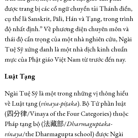
được trang bị các cổ ngữ chuyển tải Thánh điển,
cụ thể là Sanskrit, Pāli, Hán và Tạng, trong trình
độ nhất định.” Về phương diện chuyên môn và
thái độ cẩn trọng của một nhà nghiên cứu, Ngài
Tuệ Sỹ xứng danh là một nhà dịch kinh chuẩn
mực của Phật giáo Việt Nam từ trước đến nay.
Luật Tạng
Ngài Tuệ Sỹ là một trong những vị thông hiểu
về Luật tạng (
vinaya-piṭaka
). Bộ Tứ phần luật
(四分律/Vinaya of the Four Categories) thuộc
Pháp tạng bộ (法藏部/
Dharmaguptaka-
vinaya
/the Dharmagupta school) được Ngài