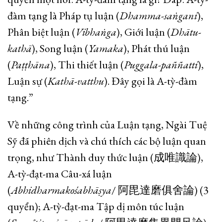
đàm tạng là Pháp tụ luận (
Dhamma-saṅgani
),
Phân biệt luận (
Vibhaṅga
), Giới luận (
Dhātu-
kathā
), Song luận (
Yamaka
), Phát thú luận
(
Paṭṭhāna
), Thi thiết luận (
Puggala-paññatti
),
Luận sự (
Kathā-vatthu
). Đây gọi là A-tỳ-đàm
tạng.”
Về những công trình của Luận tạng, Ngài Tuệ
Sỹ đã phiên dịch và chú thích các bộ luận quan
trọng, như Thành duy thức luận (成唯識論),
A-tỳ-đạt-ma Câu-xá luận
(
Abhidharmakośabhāṣya
/ 阿毘達磨俱舍論) (3
quyển); A-tỳ-đạt-ma Tập dị môn túc luận