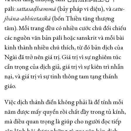
pāli:
sattasaḍhammā
(bảy pháp vi diệu), và
catu-
jhāna-abhicetasikā
(bốn Thiền tăng thượng
tâm). Mỗi trang đều có nhiều cước chú đối chiếu
các nguồn văn bản pāli hoặc sanskrit và mỗi bài
kinh thành nhiều chú thích, từ đó bản dịch của
Ngài đã trở nên giá trị. Giá trị vì sự nghiêm túc
cẩn trọng của dịch giả, giá trị vì sự kiên trì nhẫn
nại, và giá trị vì sự tinh thông tam tạng thánh
giáo.
Việc dịch thánh điển không phải là để tính mỗi
năm được mấy quyển rồi chất đầy trong tủ kính,
mà điều quan trọng là giúp cho người đọc tiếp
cận lãnh hội được những gì qua văn bản dịch