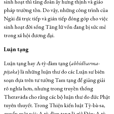
sinh hoạt thì tăng đoàn ấy hưng thịnh và giáo
pháp trường tồn. Do vậy, những công trình của
Ngài đã trực tiếp và gián tiếp đóng góp cho việc
sinh hoạt đời sống Tăng lữ vốn đang bị sức mẻ
trong xã hội đương đại.
Luận tạng
Luận tạng hay A-tỳ-đàm tạng (
abhidharma-
piṭaka
) là những luận thư do các Luận sư biên
soạn dựa trên tư tưởng Tam tạng để giảng giải
rõ nghĩa hơn, nhưng trong truyền thống
Theravāda cho rằng các bộ luận thư do đức Phật
tuyên thuyết. Trong Thiện kiến luật Tỳ-bà-sa,
quyển một nói: A-tỳ-đàm tạng là gì? Đáp: A-tỳ-