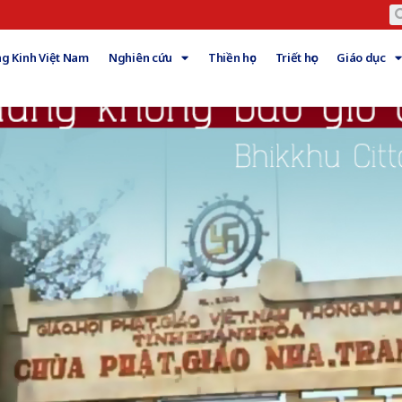
g Kinh Việt Nam
Nghiên cứu
Thiền học
Triết học
Giáo dục