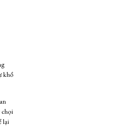
ng
tự khổ
 an
 chọi
 lại