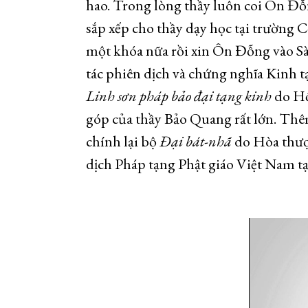
hao. Trong lòng thầy luôn coi Ôn 
sắp xếp cho thầy dạy học tại trường C
một khóa nữa rồi xin Ôn Đỗng vào Sà
tác phiên dịch và chứng nghĩa Kinh 
Linh sơn pháp bảo đại tạng kinh
do Hộ
góp của thầy Bảo Quang rất lớn. Thêm
chính lại bộ
Đại bát-nhã
do Hòa thượ
dịch Pháp tạng Phật giáo Việt Nam t