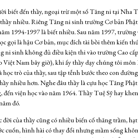
ời biết đến thầy, ngoại trừ một số Tăng ni tại Nha 
 thầy nhiều. Riêng Tăng ni sinh trường Cơ bản Phật
năm 1994-1997 là biết nhiều. Sau năm 1997, trường
ọc gọi là hậu Cơ bản, mục đích tài bồi thêm kiến th
g ni sinh không đủ điều kiện thi vào trường Cao cấp
o Việt Nam bây giờ), khi ấy thầy dạy chúng tôi mô
là học trò của thầy, sau tập tễnh bước theo con đường
thầy nhiều hơn. Nghe đâu thầy là cựu học Tăng Phật
 đến viện học vào năm 1964. Thầy Tuệ Sỹ hay khen
 năm đó.
c đời của thầy cũng có nhiều biến cố thăng trầm, hạt
ước cuốn, hình hài có thay đổi nhưng mầm sống khô