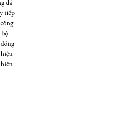
ng đã
y tiếp
 công
 bộ
ự đóng
 hiệu
phiên