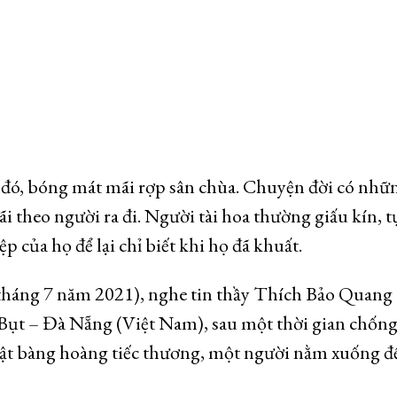
n đó, bóng mát mãi rợp sân chùa. Chuyện đời có nhữ
i theo người ra đi. Người tài hoa thường giấu kín, 
p của họ để lại chỉ biết khi họ đã khuất.
tháng 7 năm 2021), nghe tin thầy Thích Bảo Quang
i Bụt – Đà Nẵng (Việt Nam), sau một thời gian chống
hật bàng hoàng tiếc thương, một người nằm xuống để