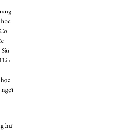
Trang
 học
 Cơ
ức
 Sài
n Hán
 học
 ngợi
ng hư