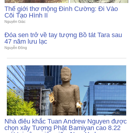
Thế giới thơ mộng Đinh Cường: Đi Vào
Cõi Tạo Hình II
Nguyên Giác
Đóa sen trở về tay tượng Bồ tát Tara sau
47 năm lưu lạc
Nguyễn Đông
Nhà điêu khắc Tuan Andrew Nguyen được
chọn xây Tượng Phật Bamiyan cao 8.22