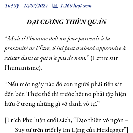
Tuệ Sỹ
16/07/2024
1.260 lượt xem
ĐẠI CƯƠNG THIỀN QUÁN
“
Mais si l’homme doit un jour parvenir à la
proximité de l’Être, il lui faut d’abord apprendre à
exister dans ce qui n’a pas de nom.
” (Lettre sur
l’humanisme).
“Nếu một ngày nào đó con người phải tiến sát
đến bên Thực thể thì trước hết nó phải tập hiện
hữu ở trong những gì vô danh vô tự.”
[Trích Phụ luận cuối sách, “Đạo thiền vô ngôn –
Suy tư trên triết lý Im Lặng của Heidegger”]