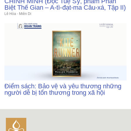
CHÍNH MÌNH (Đọc Tuệ Sỹ, phẩm Phân
Biệt Thế Gian – A-tì-đạt-ma Câu-xá, Tập II)
Lê Hòa - Miên Di
Điểm sách: Bảo vệ và yêu thương những
người dễ bị tổn thương trong xã hội