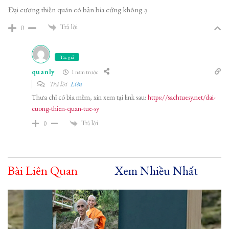
Đại cương thiền quán có bản bia cứng không ạ
Trả lời
0
Tác giả
quanly
1 năm trước
Trả lời
Liên
Thưa chỉ có bìa mềm, xin xem tại link sau:
https://sachtuesy.net/dai-
cuong-thien-quan-tue-sy
Trả lời
0
Bài Liên Quan
Xem Nhiều Nhất