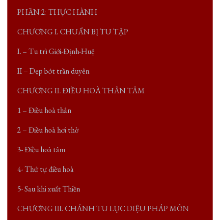
PHẦN 2: THỰC HÀNH
CHƯƠNG I. CHUẨN BỊ TU TẬP
I. – Tu trì Giới-Định-Huệ
II – Dẹp bớt trần duyên
CHƯƠNG II. ĐIỀU HOÀ THÂN TÂM
1 – Điều hoà thân
2 – Điều hoà hơi thở
3- Điều hoà tâm
4- Thứ tự điều hoà
5- Sau khi xuất Thiền
CHƯƠNG III. CHÁNH TU LỤC DIỆU PHÁP MÔN