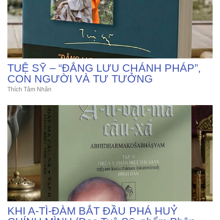
TUỆ SỸ – “ĐẲNG LƯU CHÁNH PHÁP”,
CON NGƯỜI VÀ TƯ TƯỞNG
Thích Tâm Nhãn
KHI A-TÌ-ĐÀM BẮT ĐẦU PHÁ HUỶ