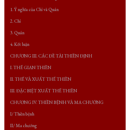
1. Ý nghĩa của Chỉ và Quán
2. Chỉ
3. Quán
4. Kết luận
CHƯƠNG III. CÁC ĐỀ TÀI THIỀN ĐỊNH
I. THẾ GIAN THIỀN
II. THẾ VÀ XUẤT THẾ THIỀN
III. ĐẶC BIỆT XUẤT THẾ THIỀN
CHƯƠNG IV. THIỀN BỆNH VÀ MA CHƯỚNG
I/ Thiền bệnh
II/ Ma chướng