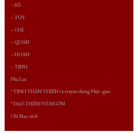
– SỔ:
– TÙY:
– CHỈ:
– QUÁN
– HOÀN
– TỊNH
Phụ Lục
* TINH THẦN THIỀN và truyền thống Phật–giáo
* ĐẠO-THIỀN VÔ-NGÔN
Chỉ Mục sách