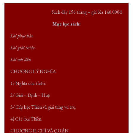
Sách dày 156 trang – giá bìa 140.000đ.
Mục lục sách:
Lời phục bản
Lời giới thiệu
Lời nói đầu
CHƯƠNG I. Ý NGHĨA
1/ Nghĩa của thiền:
2/ Giới – Định – Huệ
3/ Cấp bậc Thiền và giai tầng vũ trụ
4) Các loại Thiền.
CHƯƠNG II. CHỈ VÀ QUÁN