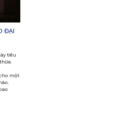
O ĐẠI
ày tiêu
thừa.
 cho một
nào.
 bao