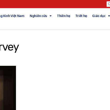
g Kinh Việt Nam
Nghiên cứu
Thiền học
Triết học
Giáo dục
rvey