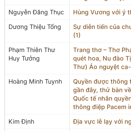
Nguyễn Đăng Thục
Hùng Vương với ý t
Dương Thiệu Tống
Sự diễn tiến của ch
(1)
Phạm Thiên Thư
Trang thơ – Thơ Ph
Huy Tưởng
quét hoa, Nu đào T
Thư) Áo nguyệt ca-
Hoàng Minh Tuynh
Quyền được thông ti
gần đây, thử bàn v
Quốc tế nhân quyền
thông điệp Pacem in
Kim Định
Địa vực lễ lạy với 