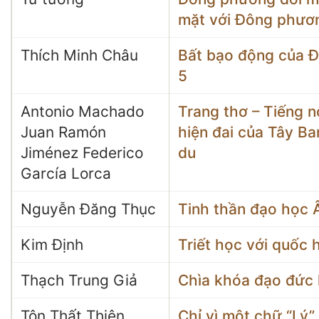
mặt với Đông phươ
Thích Minh Châu
Bất bạo động của 
5
Antonio Machado
Trang thơ – Tiếng n
Juan Ramón
hiện đai của Tây Ba
Jiménez Federico
du
García Lorca
Nguyễn Đăng Thục
Tinh thần đạo học 
Kim Định
Triết học với quốc 
Thạch Trung Giả
Chìa khóa đạo đức k
Tôn Thất Thiện
Chỉ vì một chữ “Lý”