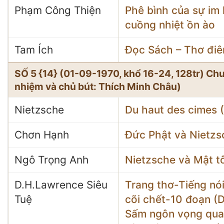
Phạm Công Thiện
Phê bình của sự im 
cuồng nhiệt ồn ào
Tam Ích
Đọc Sách – Thơ điê
SỐ 5 {14} (01-09-1970, khổ 16-24, 128tr) C
nhiệm và chủ bút: Thích Minh Châu)
Nietzsche
Du haut des cimes 
Chơn Hạnh
Đức Phật và Nietzs
Ngô Trọng Anh
Nietzsche và Mật t
D.H.Lawrence Siêu
Trang thơ-Tiếng nói
Tuệ
cõi chết-10 đoạn 
Sấm ngôn vọng qua 