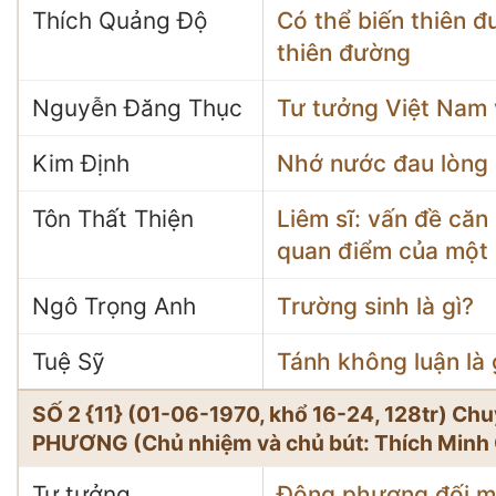
Thích Quảng Độ
Có thể biến thiên 
thiên đường
Nguyễn Đăng Thục
Tư tưởng Việt Nam v
Kim Định
Nhớ nước đau lòng
Tôn Thất Thiện
Liêm sĩ: vấn đề că
quan điểm của một 
Ngô Trọng Anh
Trường sinh là gì?
Tuệ Sỹ
Tánh không luận là 
SỐ 2 {11} (01-06-1970, khổ 16-24, 128tr) 
PHƯƠNG (Chủ nhiệm và chủ bút: Thích Minh
Tư tưởng
Đông phương đối m