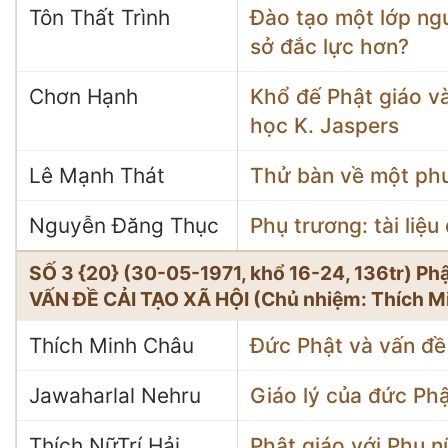
Tôn Thất Trình
Đào tạo một lớp ng
sở đắc lực hơn?
Chơn Hạnh
Khổ đế Phật giáo và
học K. Jaspers
Lê Mạnh Thát
Thử bàn về một phư
Nguyễn Đăng Thục
Phụ trương: tài liệ
SỐ 3 {20} (30-05-1971, khổ 16-24, 136tr) P
VẤN ĐỀ CẢI TẠO XÃ HỘI (Chủ nhiệm: Thích M
Thích Minh Châu
Đức Phật và vấn đề 
Jawaharlal Nehru
Giáo lý của đức Ph
Thích NữTrí Hải
Phật giáo với Phụ n