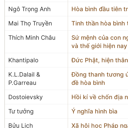
Ngô Trọng Anh
Hòa bình đầu tiên t
Mai Thọ Truyền
Tinh thần hòa bình 
Thích Minh Châu
Sứ mệnh của con ng
và thế giới hiện nay
Khantipalo
Đức Phật, hiện thân
K.L.Dalail &
Đồng thanh tương ứ
P.Garreau
đề hòa bình
Dostoievsky
Hồi kí về chốn địa 
Tư tưởng
Ý nghĩa hình bìa
Bửu Lịch
Xã hội học Pháp ng