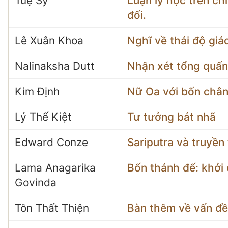
Tuệ Sỹ
Luận lý học trên ch
đối.
Lê Xuân Khoa
Nghĩ về thái độ giá
Nalinaksha Dutt
Nhận xét tổng quấn 
Kim Định
Nữ Oa với bốn chân
Lý Thế Kiệt
Tư tưởng bát nhã
Edward Conze
Sariputra và truyền
Lama Anagarika
Bốn thánh đế: khởi 
Govinda
Tôn Thất Thiện
Bàn thêm về vấn đề