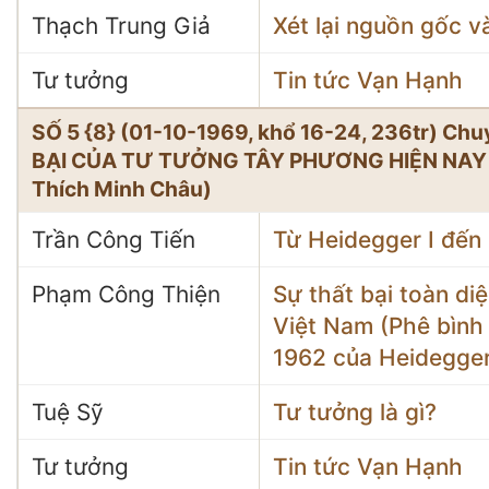
Thạch Trung Giả
Xét lại nguồn gốc v
Tư tưởng
Tin tức Vạn Hạnh
SỐ 5 {8} (01-10-1969, khổ 16-24, 236tr) C
BẠI CỦA TƯ TƯỞNG TÂY PHƯƠNG HIỆN NAY (L
Thích Minh Châu)
Trần Công Tiến
Từ Heidegger I đến 
Phạm Công Thiện
Sự thất bại toàn d
Việt Nam (Phê bình 
1962 của Heidegger
Tuệ Sỹ
Tư tưởng là gì?
Tư tưởng
Tin tức Vạn Hạnh