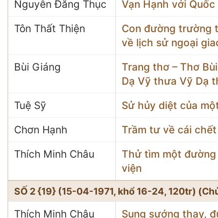
Nguyễn Đăng Thục
Vạn Hạnh với Quốc
Tôn Thất Thiện
Con đường trường tồ
về lịch sử ngoại gi
Bùi Giáng
Trang thơ – Thơ B
Dạ Vỹ thưa Vỹ Dạ t
Tuệ Sỹ
Sử hủy diệt của một
Chơn Hạnh
Trầm tư về cái chết
Thích Minh Châu
Thử tìm một đường
viện
SỐ 2 {19} (15-04-1971, khổ 16-24, 120tr) (C
Thích Minh Châu
Sung sướng thay, đ