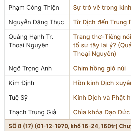
Phạm Công Thiện
Sự trở về trong kin
Nguyễn Đăng Thục
Từ Dịch đến Trung 
Quảng Hạnh Tr.
Trang thơ-Tiếng nói
Thoại Nguyên
tổ sư tây lai ý? (Q
Thoại Nguyên)
Ngô Trọng Anh
Chim hồng gió núi
Kim Định
Hồn kinh Dịch xuyê
Tuệ Sỹ
Kinh Dịch và Phật 
Thạch Trung Giả
Chìa khóa Đạo Đức 
SỐ 8 {17} (01-12-1970, khổ 16-24, 160tr) C