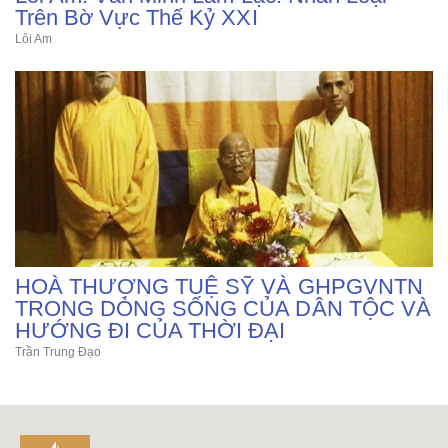
Trên Bờ Vực Thế Kỷ XXI
Lôi Am
HOÀ THƯỢNG TUỆ SỸ VÀ GHPGVNTN
TRONG DÒNG SỐNG CỦA DÂN TỘC VÀ
HƯỚNG ĐI CỦA THỜI ĐẠI
Trần Trung Đạo