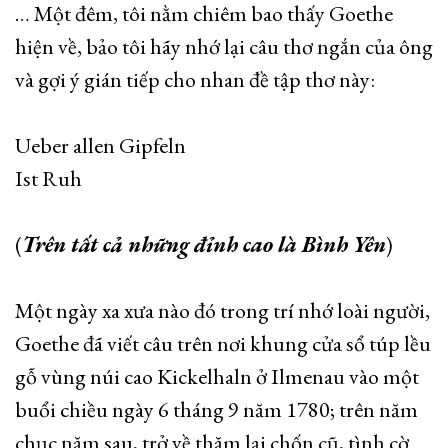
… Một đêm, tôi nằm chiêm bao thấy Goethe
hiện về, bảo tôi hãy nhớ lại câu thơ ngắn của ông
và gợi ý gián tiếp cho nhan đề tập thơ này:
Ueber allen Gipfeln
Ist Ruh
(
Trên tất cả những đỉnh cao là Bình Yên
)
Một ngày xa xưa nào đó trong trí nhớ loài người,
Goethe đã viết câu trên nơi khung cửa sổ túp lều
gỗ vùng núi cao Kickelhaln ở Ilmenau vào một
buổi chiều ngày 6 tháng 9 năm 1780; trên năm
chục năm sau, trở về thăm lại chốn cũ, tình cờ