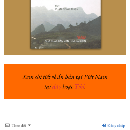
Xem chi tiết về ấn bản tại Việt Nam
tại
đây
hoặc
Tiki
.
Theo dõi
Đăng nhập