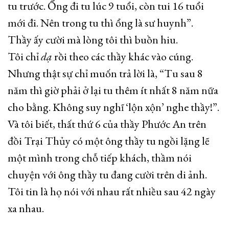
tu trước. Ổng đi tu lúc 9 tuổi, còn tui 16 tuổi
mới đi. Nên trong tu thì ổng là sư huynh”.
Thầy ấy cười mà lòng tôi thì buồn hiu.
Tôi chỉ
dạ
rồi theo các thầy khác vào cúng.
Nhưng thật sự chỉ muốn trả lời là, “Tu sau 8
năm thì giờ phải ở lại tu thêm ít nhất 8 năm nữa
cho bằng. Không suy nghĩ ‘lộn xộn’ nghe thầy!”.
Và tôi biết, thất thứ 6 của thầy Phước An trên
đồi Trại Thủy có một ông thầy tu ngồi lặng lẽ
một mình trong chỗ tiếp khách, thầm nói
chuyện với ông thầy tu đang cười trên di ảnh.
Tôi tin là họ nói với nhau rất nhiều sau 42 ngày
xa nhau.