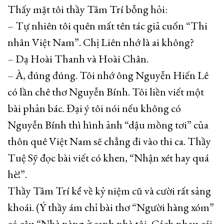
Thấy mặt tôi thầy Tâm Trí bỗng hỏi:
– Tự nhiên tôi quên mất tên tác giả cuốn “Thi
nhân Việt Nam”. Chị Liên nhớ là ai không?
– Dạ Hoài Thanh và Hoài Chân.
– À, đúng đúng. Tôi nhớ ông Nguyễn Hiến Lê
có lần chê thơ Nguyễn Bính. Tôi liền viết một
bài phản bác. Đại ý tôi nói nếu không có
Nguyễn Bính thì hình ảnh “dậu mồng tơi” của
thôn quê Việt Nam sẽ chẳng đi vào thi ca. Thầy
Tuệ Sỹ đọc bài viết có khen, “Nhận xét hay quá
hè!”.
Thầy Tâm Trí kể về kỷ niệm cũ và cười rất sảng
khoái. (Ý thầy ám chỉ bài thơ “Người hàng xóm”
có câu “Nhà nàng ở cạnh nhà tôi, Cách nhau cái