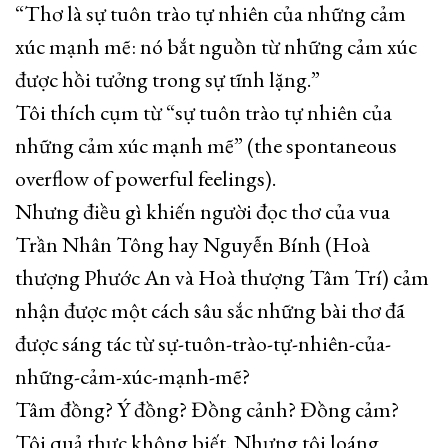
“Thơ là sự tuôn trào tự nhiên của những cảm
xúc mạnh mẽ: nó bắt nguồn từ những cảm xúc
được hồi tưởng trong sự tĩnh lặng.”
Tôi thích cụm từ “sự tuôn trào tự nhiên của
những cảm xúc mạnh mẽ” (the spontaneous
overflow of powerful feelings).
Nhưng điều gì khiến người đọc thơ của vua
Trần Nhân Tông hay Nguyễn Bính (Hoà
thượng Phước An và Hoà thượng Tâm Trí) cảm
nhận được một cách sâu sắc những bài thơ đã
được sáng tác từ sự-tuôn-trào-tự-nhiên-của-
những-cảm-xúc-mạnh-mẽ?
Tâm đồng? Ý đồng? Đồng cảnh? Đồng cảm?
Tôi quả thực không biết. Nhưng tôi loáng