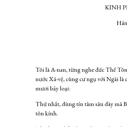
KINH P
Hán 
Tôi là A-nan, từng nghe đức Thế Tôn 
nước Xá-vệ, cùng cư ngụ với Ngài là 
mươi bảy loại:
Thứ nhất, dùng tín tâm sâu dày mà Bố
tôn kính.