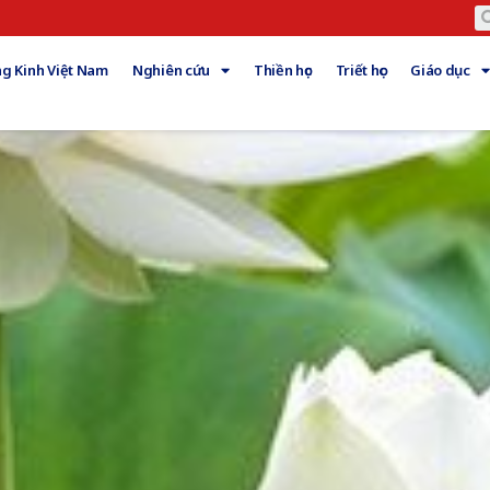
g Kinh Việt Nam
Nghiên cứu
Thiền học
Triết học
Giáo dục