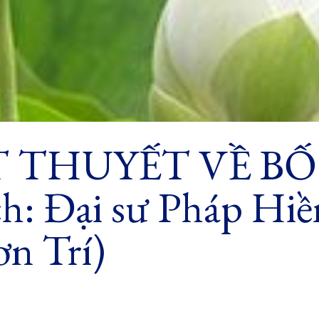
 THUYẾT VỀ BỐ
h: Đại sư Pháp Hiề
ơn Trí)