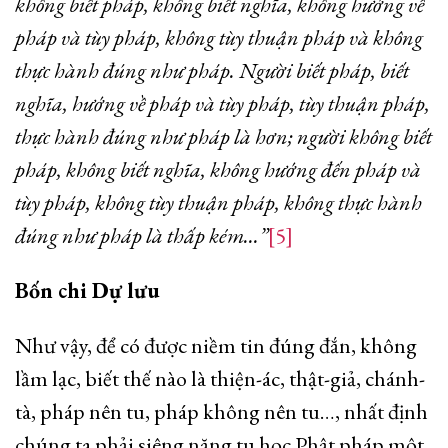
không biết pháp, không biết nghĩa, không hướng về
pháp và tùy pháp, không tùy thuận pháp và không
thực hành đúng như pháp. Người biết pháp, biết
nghĩa, hướng về pháp và tùy pháp, tùy thuận pháp,
thực hành đúng như pháp là hơn; người không biết
pháp, không biết nghĩa, không hướng đến pháp và
tùy pháp, không tùy thuận pháp, không thực hành
đúng như pháp là thấp kém…”
[5]
Bốn chi Dự lưu
Như vậy, để có được niềm tin đúng đắn, không
lầm lạc, biết thế nào là thiện-ác, thật-giả, chánh-
tà, pháp nên tu, pháp không nên tu…, nhất định
chúng ta phải siêng năng tu học Phật pháp một