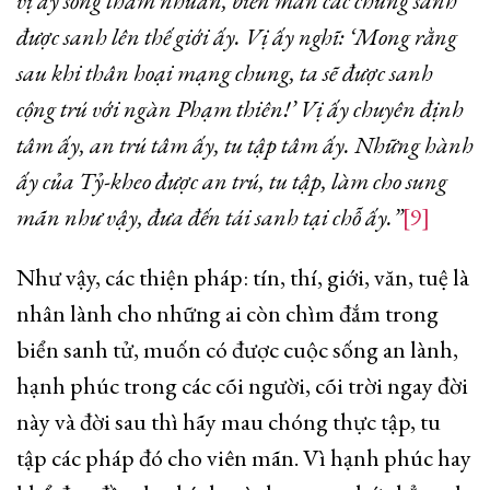
vị ấy sống thấm nhuần, biến mãn các chúng sanh
được sanh lên thế giới ấy. Vị ấy nghĩ: ‘Mong rằng
sau khi thân hoại mạng chung, ta sẽ được sanh
cộng trú với ngàn Phạm thiên!’ Vị ấy chuyên định
tâm ấy,
an trú tâm ấy, tu tập tâm ấy. Những hành
ấy của Tỷ-kheo được an trú, tu tập, làm cho sung
mãn như vậy, đưa đến tái sanh tại chỗ ấy.
”
[9]
Như vậy, các thiện pháp: tín, thí, giới, văn, tuệ là
nhân lành cho những ai còn chìm đắm trong
biển sanh tử, muốn có được cuộc sống an lành,
hạnh phúc trong các cõi người, cõi trời ngay đời
này và đời sau thì hãy mau chóng thực tập, tu
tập các pháp đó cho viên mãn. Vì hạnh phúc hay