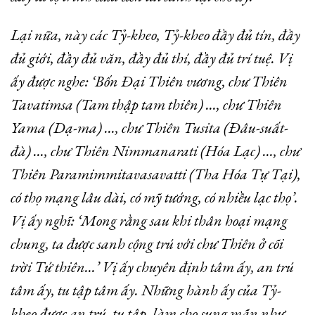
Lại nữa, này các Tỷ-kheo, Tỷ-kheo đầy đủ tín, đầy
đủ giới, đầy đủ văn, đầy đủ thí, đầy đủ trí tuệ. Vị
ấy được nghe: ‘Bốn Ðại Thiên vương, chư Thiên
Tavatimsa (Tam thập tam thiên) …, chư Thiên
Yama (Dạ-ma) …, chư Thiên Tusita (Ðâu-suất-
đà) …, chư Thiên Nimmanarati (Hóa Lạc) …, chư
Thiên Paramimmitavasavatti (Tha Hóa Tự Tại),
có thọ mạng lâu dài, có mỹ tướng, có nhiều lạc thọ’.
Vị ấy nghĩ: ‘Mong rằng sau khi thân hoại mạng
chung, ta được sanh cộng trú với chư Thiên ở cõi
trời Tứ thiên…’ Vị ấy chuyên định tâm ấy, an trú
tâm ấy, tu tập tâm ấy. Những hành ấy của Tỷ-
kheo được an trú, tu tập, làm cho sung mãn như