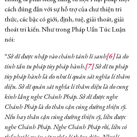
cách đúng đắn với sự hỗ trợ của chư thiện tri
thức, các bậc có giới, định, tuệ, giải thoát, giải
thoát tri kiến. Như trong Pháp Uẩn Túc Luận
nói:
“
Sở dĩ được nhập vào chánh tánh li sanh
[6]
là do
tinh tấn tu pháp tùy pháp hành.
[7]
Sở dĩ tu pháp
tùy pháp hành là do như lí quán sát nghĩa lí thâm
diệu. Sở dĩ quán sát nghĩa lí thâm diệu là do cung
kính lắng nghe Chánh Pháp. Sở dĩ được nghe
Chánh Pháp là do thân cận cúng dường thiện sỹ.
Nếu hay thân cận cúng dường thiện sỹ, liền được
nghe Chánh Pháp. Nghe Chánh Pháp rồi, liền có
thể như lí quán sát nghĩa lí thâm diệu. Như lí