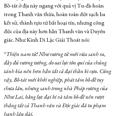
Bồ-tát ở địa này ngang với quả vị Tu-đà-hoàn
trong Thanh văn thừa, hoàn toàn dứt sạch ba
kết sử, thành tựu tứ bất hoại tín, nhưng công
đức của địa này hơn hẳn Thanh văn và Duyên
giác. Như Kinh Di Lặc Giải Thoát nói:
“
Thiện nam tử! Như vương tử mới vừa sanh ra,
đầy đủ vương tướng, do oai lực tôn quí của chủng
tánh kia nên hơn hẳn tất cả đại thần kì cựu. Cũng
vậy, Bồ-tát mới khởi nghiệp, phát tâm bồ-đề tuy
chưa lâu, nhưng sanh trong nhà Pháp vương của
Như Lai, bằng lực đại bi và tâm bồ-đề nên vượt
thắng tất cả Thanh văn và Độc giác đã tu phạm
hạnh lâu dài.