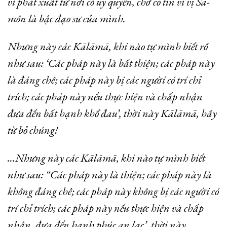
vì phát xuất từ nơi có uy quyền, chớ có tin vì vị Sa-
môn là bậc đạo sư của mình.
Nhưng này các Kālāmā, khi nào tự mình biết rõ
như sau: ‘Các pháp này là bất thiện; các pháp này
là đáng chê; các pháp này bị các người có trí chỉ
trích; các pháp này nếu thực hiện và chấp nhận
đưa đến bất hạnh khổ đau’, thời này Kālāmā, hãy
từ bỏ chúng!
…Nhưng này các Kālāmā, khi nào tự mình biết
như sau: “Các pháp này là thiện; các pháp này là
không đáng chê; các pháp này không bị các người có
trí chỉ trích; các pháp này nếu thực hiện và chấp
nhận, đưa đến hạnh phúc an lạc’, thời này