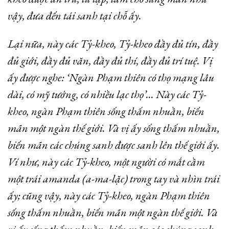
vậy, đưa đến tái sanh tại chỗ ấy.
Lại nữa, này các Tỷ-kheo, Tỷ-kheo đầy đủ tín, đầy
đủ giới, đầy đủ văn, đầy đủ thí, đầy đủ trí tuệ. Vị
ấy được nghe: ‘Ngàn Phạm thiên có thọ mạng lâu
dài, có mỹ tướng, có nhiều lạc thọ’… Này các Tỷ-
kheo, ngàn Phạm thiên sống thấm nhuần, biến
mãn một ngàn thế giới. Và vị ấy sống thấm nhuần,
biến mãn các chúng sanh được sanh lên thế giới ấy.
Ví như, này các Tỷ-kheo, một người có mắt cầm
một trái amanda (a-ma-lặc) trong tay và nhìn trái
ấy; cũng vậy, này các Tỷ-kheo, ngàn Phạm thiên
sống thấm nhuần, biến mãn một ngàn thế giới. Và