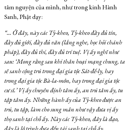
tâm nguyện của mình, như trong kinh Hành
Sanh, Phật dạy:
“…
Ở đây, này các Tỷ-kheo, Tỷ-kheo đầy đủ tín,
đầy đủ giới, đầy đủ văn (lắng nghe, học hỏi chánh
pháp), đầy đủ thí, đầy đủ trí tuệ. Vị ấy nghĩ như
sau: ‘Mong rằng sau khi thân hoại mạng chung, ta
sẽ sanh cộng trú trong đại gia tộc Sát-đế-lỵ, hay
trong đại gia tộc Bà-la-môn, hay trong đại gia tộc
cư sĩ.
’
Vị ấy chuyên định tâm ấy, an trú tâm ấy, tu
tập tâm ấy. Những hành ấy của Tỷ-kheo được an
trú, tu tập, làm cho sung mãn như vậy đưa vị ấy
thọ sanh tại chỗ ấy. Này các Tỷ-kheo, đây là đạo,
đây là lộ trình đưa đến tái sanh tại chỗ ấy.