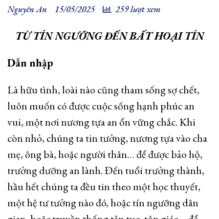
Nguyên An
15/05/2025
259 lượt xem
TỪ TÍN NGƯỠNG ĐẾN BẤT HOẠI TÍN
Dẫn nhập
Là hữu tình, loài nào cũng tham sống sợ chết,
luôn muốn có được cuộc sống hạnh phúc an
vui, một nơi nương tựa an ổn vững chắc. Khi
còn nhỏ, chúng ta tin tưởng, nương tựa vào cha
mẹ, ông bà, hoặc người thân… để được bảo hộ,
trưởng dưỡng an lành. Đến tuổi trưởng thành,
hầu hết chúng ta đều tin theo một học thuyết,
một hệ tư tưởng nào đó, hoặc tín ngưỡng dân
gian, hoặc truyền thống tập tục, tôn giáo… để