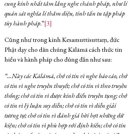
cung kính nhất tâm lắng nghe chánh pháp, như lí
quán sát nghĩa lí thâm diệu, tinh tấn tu tập pháp
tùy hành pháp
.”
[3]
Cũng như trong kinh Kesamuttisuttaṃ, đức
Phật dạy cho dân chúng Kālāmā cách thức tin
hiểu và hành pháp cho đúng đắn như sau:
“…Này các Kālāmā, chớ có tin vì nghe báo cáo, chớ
có tin vì nghe truyền thuyết; chớ có tin vì theo truyền
thống; chớ có tin vì được kinh điển truyền tụng; chớ
có tin vì lý luận suy diễn; chớ có tin vì diễn giải
tương tự; chớ có tin vì đánh giá hời hợt những dữ
kiện; chớ có tin vì phù hợp với định kiến; chớ có tin