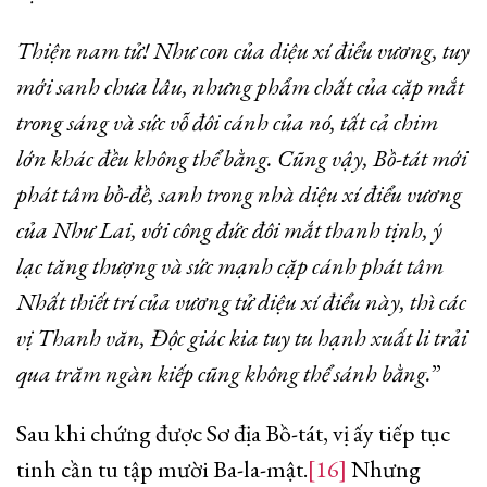
Thiện nam tử! Như con của diệu xí điểu vương, tuy
mới sanh chưa lâu, nhưng phẩm chất của cặp mắt
trong sáng và sức vỗ đôi cánh của nó, tất cả chim
lớn khác đều không thể bằng. Cũng vậy, Bồ-tát mới
phát tâm bồ-đề, sanh trong nhà diệu xí điểu vương
của Như Lai, với công đức đôi mắt thanh tịnh, ý
lạc tăng thượng và sức mạnh cặp cánh phát tâm
Nhất thiết trí của vương tử diệu xí điểu này, thì các
vị Thanh văn, Độc giác kia tuy tu hạnh xuất li trải
qua trăm ngàn kiếp cũng không thể sánh bằng.
”
Sau khi chứng được Sơ địa Bồ-tát, vị ấy tiếp tục
tinh cần tu tập mười Ba-la-mật.
[16]
Nhưng