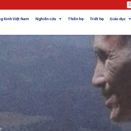
g Kinh Việt Nam
Nghiên cứu
Thiền học
Triết học
Giáo dục