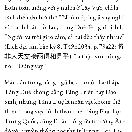
hoàn toàn giống với ý nghĩa ở Tây Vực, chỉ là
cách diễn đạt hơi thô.” Nhóm dịch giả suy nghĩ
và tranh luận hồi lâu, Tăng Duệ đề nghị dịch lại:
“Người và trời giao cảm, cả hai đều thấy nhau?”
(Lịch đại tam bảo kỷ 8, T49n2034, p. 79a22: 將
非人天交接兩得相見乎). La-thập vui mừng,
nói: “Đúng vậy!”
Mặc dầu trong hàng ngũ học trò của La-thập,
Tăng Duệ không bằng Tăng Triệu hay Đạo
Sinh, nhưng Tăng Duệ là nhân vật không thể
thiếu trong việc hình thành nền tảng Phật học
Trung Quốc, cũng là cầu nối giữa tư tưởng Ấn-
độ với truyền thống học thuật Trung Hoa. La-