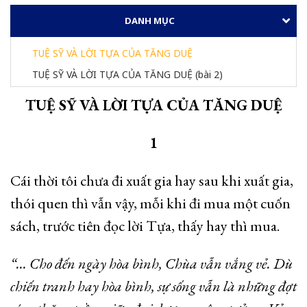
DANH MỤC
TUỆ SỸ VÀ LỜI TỰA CỦA TĂNG DUỆ
TUỆ SỸ VÀ LỜI TỰA CỦA TĂNG DUỆ (bài 2)
TUỆ SỸ VÀ LỜI TỰA CỦA TĂNG DUỆ
1
Cái thời tôi chưa đi xuất gia hay sau khi xuất gia,
thói quen thì vẫn vậy, mỗi khi đi mua một cuốn
sách, trước tiên đọc lời Tựa, thấy hay thì mua.
“… Cho đến ngày hòa bình, Chùa vẫn vắng vẻ. Dù
chiến tranh hay hòa bình, sự sống vẫn là những đợt