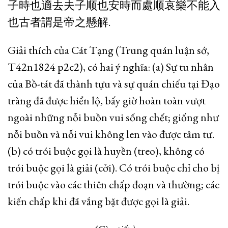
子時也適去夫子顺也安時而處顺哀樂不能入
也古者謂是帝之懸解.
Giải thích của Cát Tạng (Trung quán luận sớ,
T42n1824 p2c2), có hai ý nghĩa: (a) Sự tu nhân
của Bồ-tát đã thành tựu và sự quán chiếu tại Đạo
tràng đã được hiển lộ, bấy giờ hoàn toàn vượt
ngoài những nỗi buồn vui sống chết; giống như
nỗi buồn và nỗi vui không len vào được tâm tư.
(b) có trói buộc gọi là huyền (treo), không có
trói buộc gọi là giải (cởi). Có trói buộc chỉ cho bị
trói buộc vào các thiên chấp đoạn và thường; các
kiến chấp khi đã vắng bặt được gọi là giải.