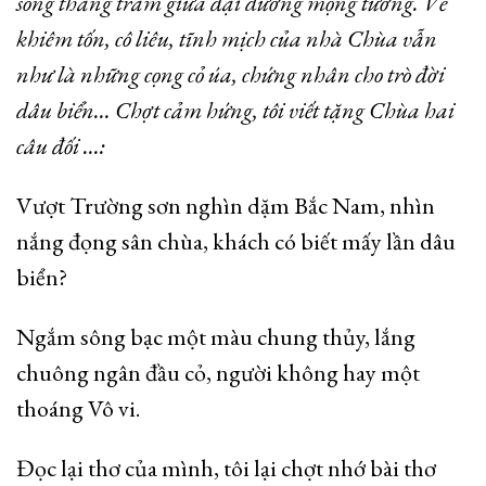
sóng thăng trầm giữa đại dương mộng tưởng. Vẻ
khiêm tốn, cô liêu, tĩnh mịch của nhà Chùa vẫn
như là những cọng cỏ úa, chứng nhân cho trò đời
dâu biển… Chợt cảm hứng, tôi viết tặng Chùa hai
câu đối …:
Vượt Trường sơn nghìn dặm Bắc Nam, nhìn
nắng đọng sân chùa, khách có biết mấy lần dâu
biển?
Ngắm sông bạc một màu chung thủy, lắng
chuông ngân đầu cỏ, người không hay một
thoáng Vô vi.
Đọc lại thơ của mình, tôi lại chợt nhớ bài thơ