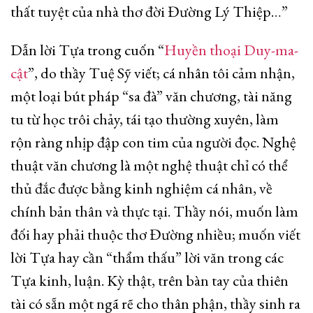
thất tuyệt của nhà thơ đời Đường Lý Thiệp…”
Dẫn lời Tựa trong cuốn “
Huyền thoại Duy-ma-
cật
”, do thầy Tuệ Sỹ viết; cá nhân tôi cảm nhận,
một loại bút pháp “sa đà” văn chương, tài năng
tu từ học trôi chảy, tái tạo thường xuyên, làm
rộn ràng nhịp đập con tim của người đọc. Nghệ
thuật văn chương là một nghệ thuật chỉ có thể
thủ đắc được bằng kinh nghiệm cá nhân, về
chính bản thân và thực tại. Thầy nói, muốn làm
đối hay phải thuộc thơ Đường nhiều; muốn viết
lời Tựa hay cần “thẩm thấu” lời văn trong các
Tựa kinh, luận. Kỳ thật, trên bàn tay của thiên
tài có sẵn một ngã rẽ cho thân phận, thầy sinh ra