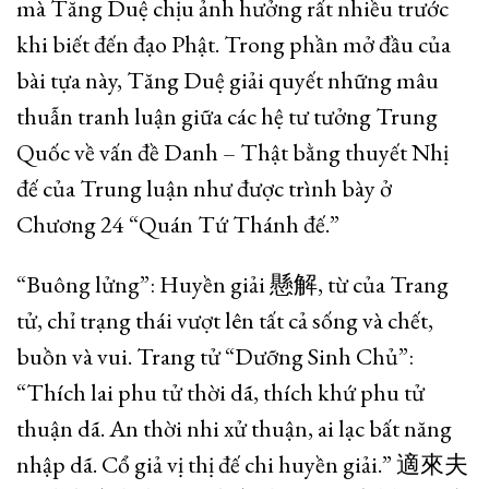
mà Tăng Duệ chịu ảnh hưởng rất nhiều trước
khi biết đến đạo Phật. Trong phần mở đầu của
bài tựa này, Tăng Duệ giải quyết những mâu
thuẫn tranh luận giữa các hệ tư tưởng Trung
Quốc về vấn đề Danh – Thật bằng thuyết Nhị
đế của Trung luận như được trình bày ở
Chương 24 “Quán Tứ Thánh đế.”
“Buông lửng”: Huyền giải 懸解, từ của Trang
tử, chỉ trạng thái vượt lên tất cả sống và chết,
buồn và vui. Trang tử “Dưỡng Sinh Chủ”:
“Thích lai phu tử thời dã, thích khứ phu tử
thuận dã. An thời nhi xử thuận, ai lạc bất năng
nhập dã. Cổ giả vị thị đế chi huyền giải.” 適來夫