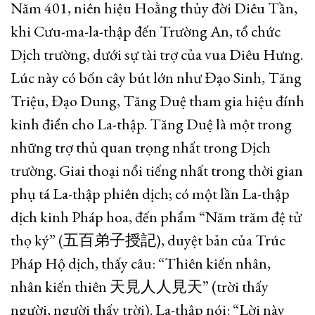
Năm 401, niên hiệu Hoằng thủy đời Diêu Tần,
khi Cưu-ma-la-thập đến Trường An, tổ chức
Dịch trường, dưới sự tài trợ của vua Diêu Hưng.
Lúc này có bốn cây bút lớn như Đạo Sinh, Tăng
Triệu, Đạo Dung, Tăng Duệ tham gia hiệu đính
kinh điển cho La-thập. Tăng Duệ là một trong
những trợ thủ quan trọng nhất trong Dịch
trường. Giai thoại nổi tiếng nhất trong thời gian
phụ tá La-thập phiên dịch; có một lần La-thập
dịch kinh Pháp hoa, đến phẩm “Năm trăm đệ tử
thọ ký” (五百弟子授記), duyệt bản của Trúc
Pháp Hộ dịch, thấy câu: “Thiên kiến nhân,
nhân kiến thiên 天見人人見天” (trời thấy
người, người thấy trời). La-thập nói: “Lời này