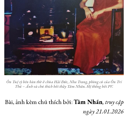
Ôn Tuệ sỹ bên bàn thờ ở chùa Hải Đức, Nha Trang, phòng cũ của Ôn Trí
Thủ – Ảnh và chú thích bởi thầy Tâm Nhãn. Hệ thống bởi PV.
Bài, ảnh kèm chú thích bởi:
Tâm Nhãn
, truy cập
ngày 21.01.2026