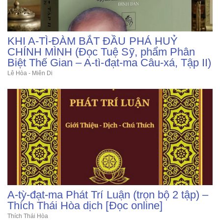
KHI A-TÌ-ĐÀM BẮT ĐẦU PHÁ HUỶ
CHÍNH MÌNH (Đọc Tuệ Sỹ, phẩm Phân
Biệt Thế Gian – A-tì-đạt-ma Câu-xá, Tập II)
Lê Hòa - Miên Di
A-tỳ-đạt-ma Phát Trí Luận (trọn bộ 2 tập) –
Thích Thái Hòa dịch [Đọc online]
Thích Thái Hòa