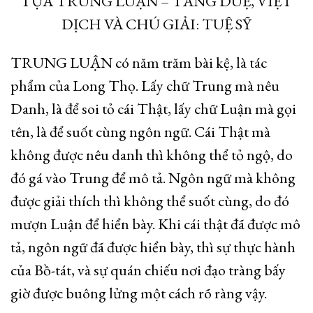
TỰA TRUNG LUẬN – TĂNG DUỆ, VIỆT
DỊCH VÀ CHÚ GIẢI: TUỆ SỸ
TRUNG LUẬN có năm trăm bài kệ, là tác
phẩm của Long Thọ. Lấy chữ Trung mà nêu
Danh, là để soi tỏ cái Thật, lấy chữ Luận mà gọi
tên, là để suốt cùng ngôn ngữ. Cái Thật mà
không được nêu danh thì không thể tỏ ngộ, do
đó gá vào Trung để mô tả. Ngôn ngữ mà không
được giải thích thì không thể suốt cùng, do đó
mượn Luận để hiển bày. Khi cái thật đã được mô
tả, ngôn ngữ đã được hiển bày, thì sự thực hành
của Bồ-tát, và sự quán chiếu nơi đạo tràng bấy
giờ được buông lửng một cách rõ ràng vậy.