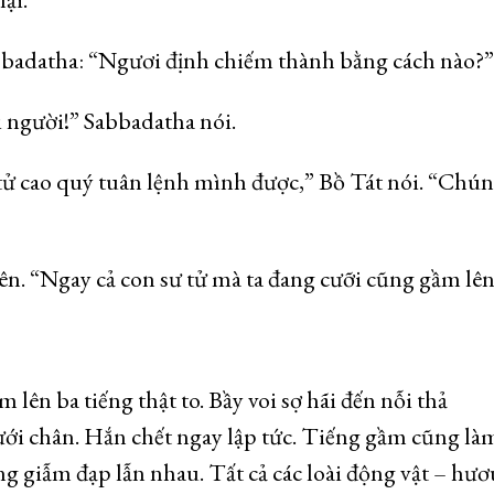
 Sabbadatha: “Ngươi định chiếm thành bằng cách nào?”
i người!” Sabbadatha nói.
ử cao quý tuân lệnh mình được,” Bồ Tát nói. “Chún
ên. “Ngay cả con sư tử mà ta đang cưỡi cũng gầm lên
 lên ba tiếng thật to. Bầy voi sợ hãi đến nỗi thả
ới chân. Hắn chết ngay lập tức. Tiếng gầm cũng là
g giẫm đạp lẫn nhau. Tất cả các loài động vật – hươ