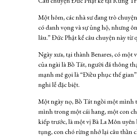
Câu chuyện Đức Phật kể tại Rừng Trú
Một hôm, các nhà sư đang trò chuyệ
có danh vọng và sự ủng hộ, nhưng ông
lâu.” Đức Phật kể câu chuyện này từ 
Ngày xưa, tại thành Benares, có một v
của ngài là Bồ Tát, người đã thông th
mạnh mẽ gọi là “Điều phục thế gian”,
nghi lễ đặc biệt.
Một ngày nọ, Bồ Tát ngồi một mình t
mình trong một cái hang, một con ch
kiếp trước, là một vị Bà La Môn uyên 
tụng, con chó rừng nhớ lại câu thần ch