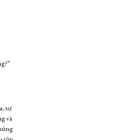
ng?”
a, sư
ng và
Chúng
ều tôn