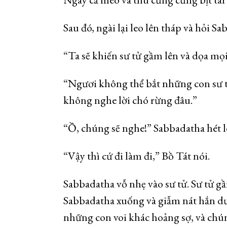
Sau đó, ngài lại leo lên tháp và hỏi
“Ta sẽ khiến sư tử gầm lên và dọa mọ
“Ngươi không thể bắt những con sư t
không nghe lời chó rừng đâu.”
“Ồ, chúng sẽ nghe!” Sabbadatha hét l
“Vậy thì cứ đi làm đi,” Bồ Tát nói.
Sabbadatha vỗ nhẹ vào sư tử. Sư tử gầm
Sabbadatha xuống và giẫm nát hắn dư
những con voi khác hoảng sợ, và chún