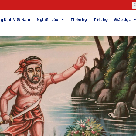
g Kinh Việt Nam
Nghiên cứu
Thiền học
Triết học
Giáo dục