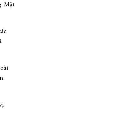
g. Mặt
các
.
loài
n.
vị