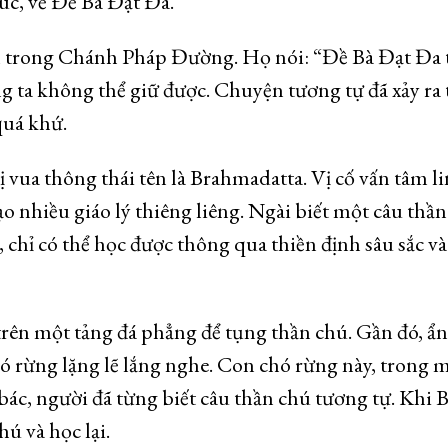
c, về Đề Bà Đạt Đa.
n trong Chánh Pháp Đường. Họ nói: “Đề Bà Đạt Đa
 ta không thể giữ được. Chuyện tương tự đã xảy ra 
quá khứ.
ị vua thông thái tên là Brahmadatta. Vị cố vấn tâm l
ạo nhiều giáo lý thiêng liêng. Ngài biết một câu thầ
 chỉ có thể học được thông qua thiền định sâu sắc v
rên một tảng đá phẳng để tụng thần chú. Gần đó, ẩn
ó rừng lặng lẽ lắng nghe. Con chó rừng này, trong 
bác, người đã từng biết câu thần chú tương tự. Khi 
ú và học lại.