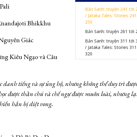
Pali
Bản Sanh: truyện 241 tới 
/ Jataka Tales: Stories 24
Ānandajoti Bhikkhu
250
Bản Sanh: truyện 261 tới 
: Nguyên Giác
Bản Sanh: truyện 311 tới 
/ Jataka Tales: Stories 31
320
g Kiêu Ngạo và Câu
danh tiếng và sự ủng hộ, nhưng không thể duy trì đượ
học được thần chú và chế ngự được muôn loài, nhưng lại
hiến hắn bị diệt vong.