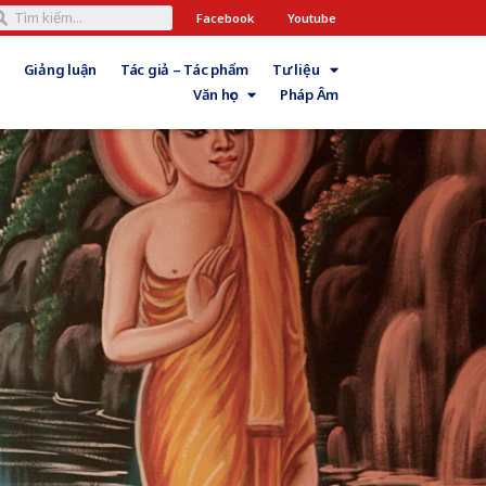
Facebook
Youtube
Giảng luận
Tác giả – Tác phẩm
Tư liệu
Văn học
Pháp Âm