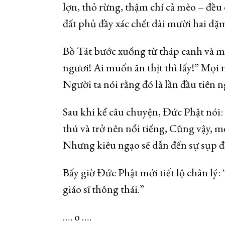
lợn, thỏ rừng, thậm chí cả mèo – đều 
đất phủ đầy xác chết dài mười hai dặ
Bồ Tát bước xuống từ tháp canh và mở 
ngươi! Ai muốn ăn thịt thì lấy!” Mọi 
Người ta nói rằng đó là lần đầu tiên n
Sau khi kể câu chuyện, Đức Phật nói:
thú và trở nên nổi tiếng, Cũng vậy, m
Nhưng kiêu ngạo sẽ dẫn đến sự sụp đ
Bấy giờ Đức Phật mới tiết lộ chân lý:
giáo sĩ thông thái.”
…. o ….