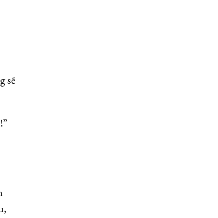
g sẽ
!”
m
u,