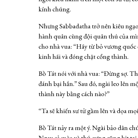
kính chúng.
Nhưng Sabbadatha trở nên kiêu ngạo
hành quân cùng đội quân thú của mìn
cho nhà vua: “Hãy từ bỏ vương quốc 
kinh hãi và đóng chặt cổng thành.
Bồ Tát nói với nhà vua: “Đừng sợ. Th
đánh bại hắn.” Sau đó, ngài leo lên m
thành này bằng cách nào?”
“Ta sẽ khiến sư tử gầm lên và dọa mọ
Bồ Tát nảy ra một ý. Ngài bảo dân ch
Ngay cả mèo và thú cưng cũng bịt tai l