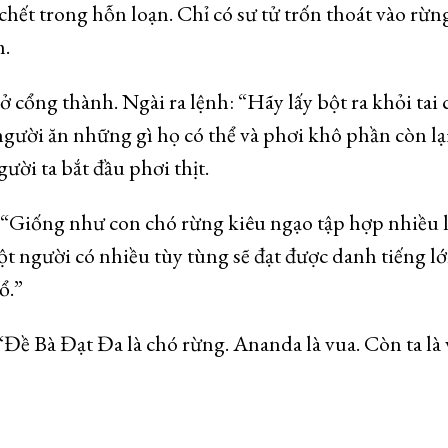
chết trong hỗn loạn. Chỉ có sư tử trốn thoát vào rừn
m.
cổng thành. Ngài ra lệnh: “Hãy lấy bột ra khỏi tai 
người ăn những gì họ có thể và phơi khô phần còn lại
gười ta bắt đầu phơi thịt.
 “Giống như con chó rừng kiêu ngạo tập hợp nhiều 
ột người có nhiều tùy tùng sẽ đạt được danh tiếng lớ
ổ.”
 “Đề Bà Đạt Đa là chó rừng. Ananda là vua. Còn ta là 