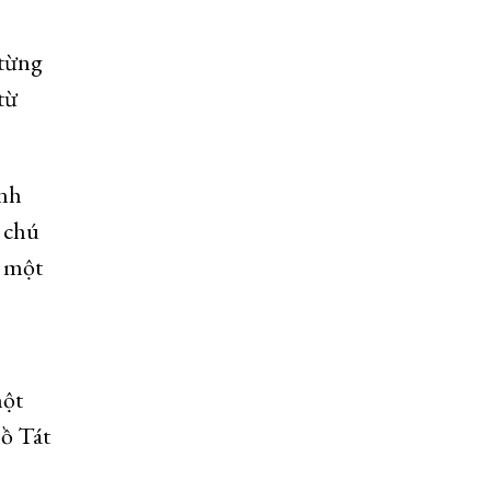
 từng
từ
inh
n chú
à một
một
Bồ Tát