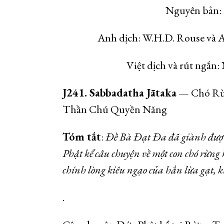
Nguyên bản: 
Anh dịch: W.H.D. Rouse và 
Việt dịch và rút ngắn
J241. Sabbadatha Jātaka
— Chó Rừn
Thần Chú Quyền Năng
Tóm tắt
:
Đề Bà Đạt Đa đã giành được 
Phật kể câu chuyện về một con chó rừng 
chính lòng kiêu ngạo của hắn lừa gạt, k
.