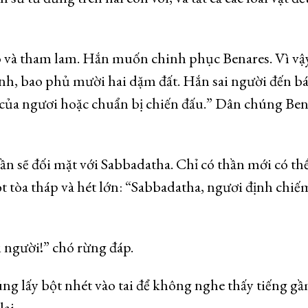
 và tham lam. Hắn muốn chinh phục Benares. Vì vậy
h, bao phủ mười hai dặm đất. Hắn sai người đến bá
của ngươi hoặc chuẩn bị chiến đấu.” Dân chúng Ben
ần sẽ đối mặt với Sabbadatha. Chỉ có thần mới có th
ột tòa tháp và hét lớn: “Sabbadatha, ngươi định chiế
i người!” chó rừng đáp.
úng lấy bột nhét vào tai để không nghe thấy tiếng gầ
ại.