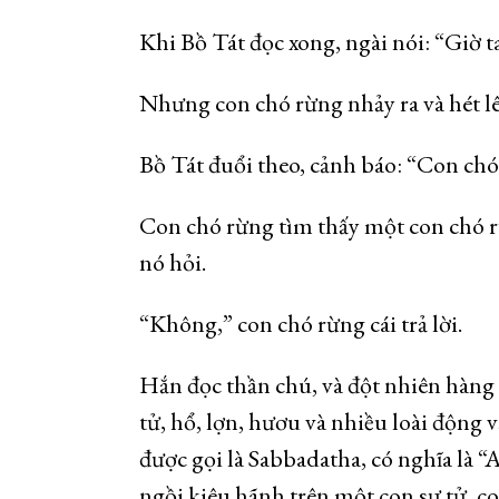
Khi Bồ Tát đọc xong, ngài nói: “Giờ ta
Nhưng con chó rừng nhảy ra và hét lê
Bồ Tát đuổi theo, cảnh báo: “Con chó 
Con chó rừng tìm thấy một con chó rừn
nó hỏi.
“Không,” con chó rừng cái trả lời.
Hắn đọc thần chú, và đột nhiên hàng 
tử, hổ, lợn, hươu và nhiều loài động 
được gọi là Sabbadatha, có nghĩa là 
ngồi kiêu hãnh trên một con sư tử, con