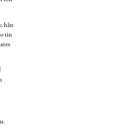
, hắn
o tin
ares
ể
m
m.