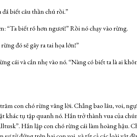
 đã biết câu thần chú rồi.”
n: “Ta biết rõ hơn ngươi!” Rồi nó chạy vào rừng.
rừng đó sẽ gây ra tai họa lớn!”
g cái và cắn nhẹ vào nó. “Nàng có biết ta là ai khô
trăm con chó rừng vâng lời. Chẳng bao lâu, voi, ngự
vật khác tụ tập quanh nó. Hắn trở thành vua của chú
“Alltusk”. Hắn lập con chó rừng cái làm hoàng hậu. 
 sư tử đứng trên hai con voi, và tất cả các loài vật đ