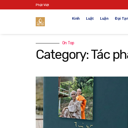
Phật Việt
Kinh
Luật
Luận
Đại Tạn
On Top
Category: Tác p