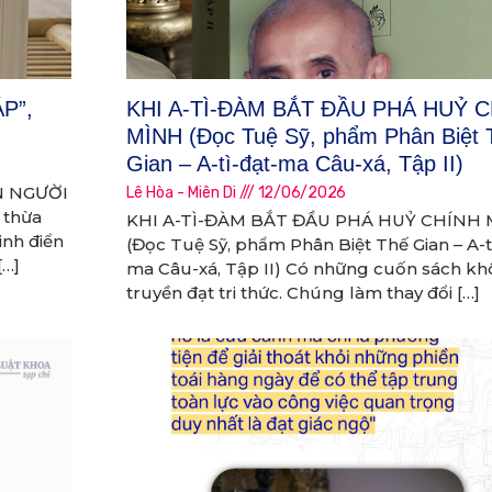
P”,
KHI A-TÌ-ĐÀM BẮT ĐẦU PHÁ HUỶ 
MÌNH (Đọc Tuệ Sỹ, phẩm Phân Biệt 
Gian – A-tì-đạt-ma Câu-xá, Tập II)
N NGƯỜI
Lê Hòa - Miên Di
12/06/2026
 thừa
KHI A-TÌ-ĐÀM BẮT ĐẦU PHÁ HUỶ CHÍNH
inh điển
(Đọc Tuệ Sỹ, phẩm Phân Biệt Thế Gian – A-t
[…]
ma Câu-xá, Tập II) Có những cuốn sách kh
truyền đạt tri thức. Chúng làm thay đổi […]