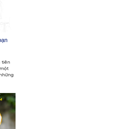
oạn
tiên
 một
 những