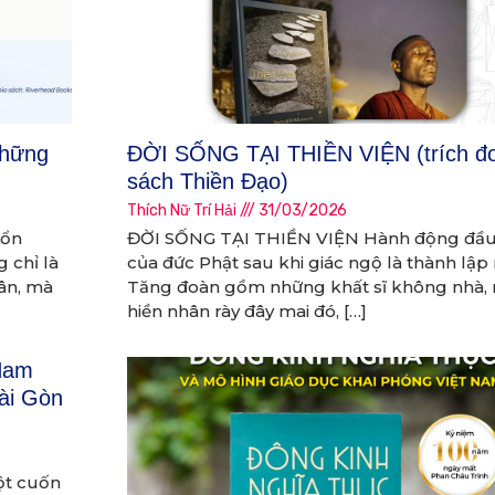
những
ĐỜI SỐNG TẠI THIỀN VIỆN (trích đ
sách Thiền Đạo)
Thích Nữ Trí Hải
31/03/2026
tổn
ĐỜI SỐNG TẠI THIỀN VIỆN Hành động đầu 
 chỉ là
của đức Phật sau khi giác ngộ là thành lập
hân, mà
Tăng đoàn gồm những khất sĩ không nhà,
hiền nhân rày đây mai đó, […]
Nam
ài Gòn
một cuốn