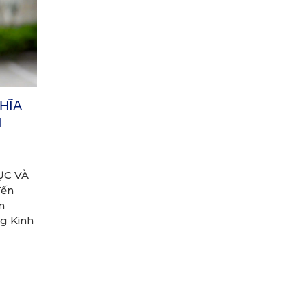
HĨA
I
ỤC VÀ
đến
n
g Kinh