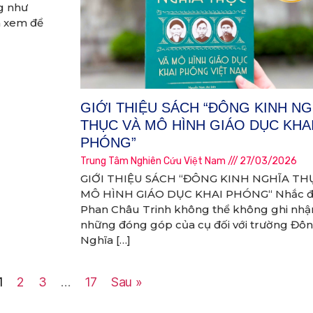
g như
a xem để
GIỚI THIỆU SÁCH “ĐÔNG KINH NG
THỤC VÀ MÔ HÌNH GIÁO DỤC KHA
PHÓNG”
Trung Tâm Nghiên Cứu Việt Nam
27/03/2026
GIỚI THIỆU SÁCH “ĐÔNG KINH NGHĨA TH
MÔ HÌNH GIÁO DỤC KHAI PHÓNG“ Nhắc 
Phan Châu Trinh không thể không ghi nhậ
những đóng góp của cụ đối với trường Đôn
Nghĩa […]
1
2
3
…
17
Sau »