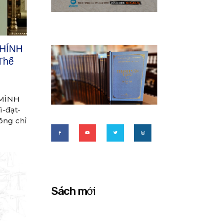
CHÍNH
Thế
 MÌNH
ì-đạt-
ông chỉ
Sách mới