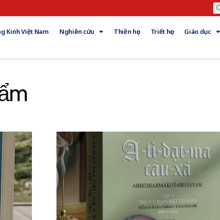
g Kinh Việt Nam
Nghiên cứu
Thiền học
Triết học
Giáo dục
hẩm