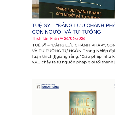
TUỆ SỸ – “ĐẲNG LƯU CHÁNH PHÁ
CON NGƯỜI VÀ TƯ TƯỞNG
Thích Tâm Nhãn
26/06/2026
TUỆ SỸ – “ĐẲNG LƯU CHÁNH PHÁP”, CO
VÀ TƯ TƯỞNG TỰ NGÔN Trong Nhiếp đại
luận thích[1]giảng rằng: “Giáo pháp, như k
v.v…, chảy ra từ nguồn pháp giới tối thanh 