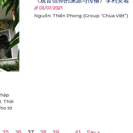
《观音信仰的渊源与传播》李利安着
03/07/2021
Nguồn: Thiền Phong (Group “Chùa Việt”)
thập
t. Thời
cho tờ
35
36
37
38
39
…
41
Sau »