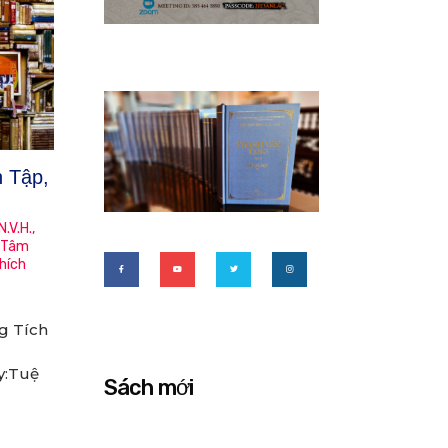
 Tập,
.V.H.
,
,
Tâm
hích
g Tích
y:Tuệ
Sách mới