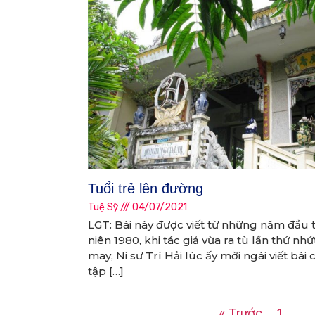
Tuổi trẻ lên đường
Tuệ Sỹ
04/07/2021
LGT: Bài này được viết từ những năm đầu 
niên 1980, khi tác giả vừa ra tù lần thứ nhứ
may, Ni sư Trí Hải lúc ấy mời ngài viết bài 
tập […]
« Trước
1
…