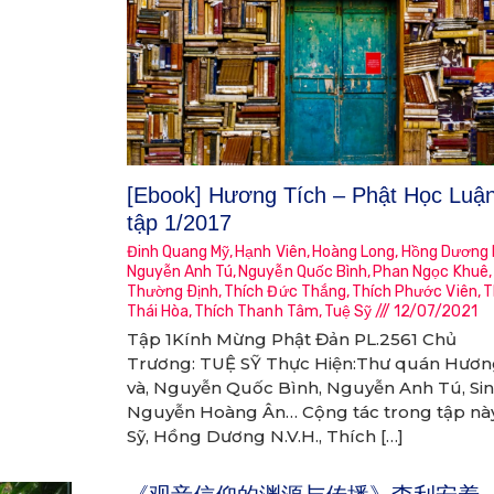
[Ebook] Hương Tích – Phật Học Luận
tập 1/2017
Đinh Quang Mỹ
,
Hạnh Viên
,
Hoàng Long
,
Hồng Dương N
Nguyễn Anh Tú
,
Nguyễn Quốc Bình
,
Phan Ngọc Khuê
Thường Ðịnh
,
Thích Đức Thắng
,
Thích Phước Viên
,
T
Thái Hòa
,
Thích Thanh Tâm
,
Tuệ Sỹ
12/07/2021
Tập 1Kính Mừng Phật Đản PL.2561 Chủ
Trương: TUỆ SỸ Thực Hiện:Thư quán Hươn
và, Nguyễn Quốc Bình, Nguyễn Anh Tú, Sin
Nguyễn Hoàng Ân… Cộng tác trong tập nà
Sỹ, Hồng Dương N.V.H., Thích […]