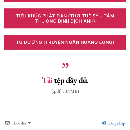
TIỂU KHÚC PHẬT ĐẢN (THƠ TUỆ SỸ – TÂM
THƯỜNG ĐỊNH DỊCH ANH)
TU DƯỠNG (TRUYỆN NGẮN HOÀNG LONG)
Tải
tệp đầy đủ.
(.pdf, 5.09MB)
Theo dõi
Đăng nhập