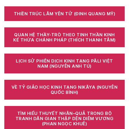
THIỀN TRÚC LÂM YÊN TỬ (ĐINH QUANG MỸ)
QUAN HỆ THẦY-TRÒ THEO TINH THẦN KINH
KẾ THỪA CHÁNH PHÁP (THÍCH THANH TÂM)
LỊCH SỬ PHIÊN DỊCH KINH TẠNG PĀLI VIỆT
NAM (NGUYỄN ANH TÚ)
VỀ TỶ GIẢO HỌC KINH TẠNG NIKĀYA (NGUYỄN
QUỐC BÌNH)
TÌM HIỂU THUYẾT NHÂN–QUẢ TRONG BỘ
TRANH DÂN GIAN THẬP DỆN DIÊM VƯƠNG
(PHAN NGỌC KHUÊ)