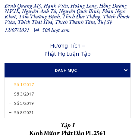
Đinh Quang Mỹ
,
Hạnh Viên
,
Hoàng Long
,
Hồng Dương
N.V.H.
,
Nguyễn Anh Tú
,
Nguyễn Quốc Bình
,
Phan Ngọc
Khuê
,
Tâm Thường Ðịnh
,
Thích Đức Thắng
,
Thích Phước
Viên
,
Thích Thái Hòa
,
Thích Thanh Tâm
,
Tuệ Sỹ
12/07/2021
508 lượt xem
Hương Tích –
Phật Học Luận Tập
DANH MỤC
Số 1/2017
Số 3/2017
Số 5/2019
Số 8/2021
Tập 1
Kính Mừng Phật Đản PL.2561