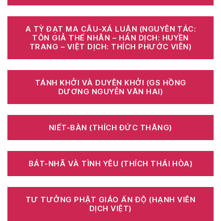
A TỲ ĐẠT MA CÂU-XÁ LUẬN (NGUYÊN TÁC:
TÔN GIẢ THẾ NHÂN – HÁN DỊCH: HUYỀN
TRANG – VIỆT DỊCH: THÍCH PHƯỚC VIÊN)
TÁNH KHỞI VÀ DUYÊN KHỞI (GS HỒNG
DƯƠNG NGUYỄN VĂN HAI)
NIẾT-BÀN (THÍCH ĐỨC THẮNG)
BÁT-NHÃ VÀ TÌNH YÊU (THÍCH THÁI HÒA)
TƯ TƯỞNG PHẬT GIÁO ẤN ĐỘ (HẠNH VIÊN
DỊCH VIỆT)