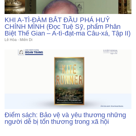
KHI A-TÌ-ĐÀM BẮT ĐẦU PHÁ HUỶ
CHÍNH MÌNH (Đọc Tuệ Sỹ, phẩm Phân
Biệt Thế Gian – A-tì-đạt-ma Câu-xá, Tập II)
Lê Hòa - Miên Di
Điểm sách: Bảo vệ và yêu thương những
người dễ bị tổn thương trong xã hội