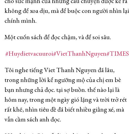
cho sức mạnh của những câu chuyện được kể ra
không để xoa dịu, mà để buộc con người nhìn lại
chính mình.
Một cuốn sách để đọc chậm, và để soi sâu.
#Huydietvacuuroi
#VietThanhNguyen
#TIMES
Tôi nghe tiếng Viet Thanh Nguyen đã lâu,
trong những lời kể ngưỡng mộ của chị em bè
bạn nhưng chả đọc. tại sợ buồn. thế nào lại là
hôm nay, trong một ngày gió lặng và trời trở rét
rất khẽ, nhìn tiêu đề đã biết nhiều giằng xé, mà
vẫn cầm sách anh đọc.