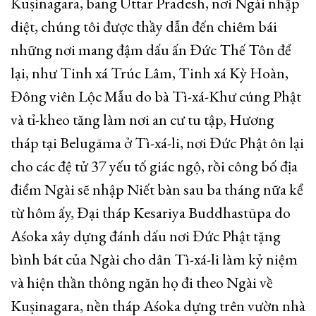
Kuṣinagara, bang Uttar Pradesh, nơi Ngài nhập
diệt, chúng tôi được thầy dẫn đến chiêm bái
những nơi mang đậm dấu ấn Đức Thế Tôn để
lại, như Tinh xá Trúc Lâm, Tinh xá Kỳ Hoàn,
Đông viên Lộc Mẫu do bà Tì-xá-Khư cúng Phật
và tỉ-kheo tăng làm nơi an cư tu tập, Hương
tháp tại Belugāma ở Tì-xá-li, nơi Đức Phật ôn lại
cho các đệ tử 37 yếu tố giác ngộ, rồi công bố địa
điểm Ngài sẽ nhập Niết bàn sau ba tháng nữa kể
từ hôm ấy, Đại tháp Kesariya Buddhastūpa do
Aśoka xây dựng đánh dấu nơi Đức Phật tặng
bình bát của Ngài cho dân Tì-xá-li làm kỷ niệm
và hiện thần thông ngăn họ đi theo Ngài về
Kuṣinagara, nền tháp Aśoka dựng trên vườn nhà