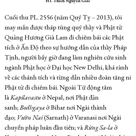
HT. Thích Nguyên Giác
Cuối thu PL. 2556 (năm Quý Tỵ – 2013), tôi
may mắn được tháp tùng quý thầy và Phật tử
Quảng Hương Già Lam đi chiêm bái các Phật
tích ở Ấn Độ theo sự hướng dẫn của thầy Pháp
Tịnh, người bấy giờ đang làm nghiên cứu sinh
ngành Phật học ở Đại học New Delhi, khá rành
về các thánh tích và từng dẫn nhiều đoàn tăng ni
Phật tử đi chiêm bái. Ngoài Tứ động tâm
là
Kapilavastu
ở Nepal, nơi Phật đản
sanh;
Bodhgaya
ở Bihar nơi Ngài thành
đạo;
Vườn Nai
(Sarnath) ở Varanasi nơi Ngài
chuyển pháp luân đầu tiên; và
Rừng Sa-la
ở