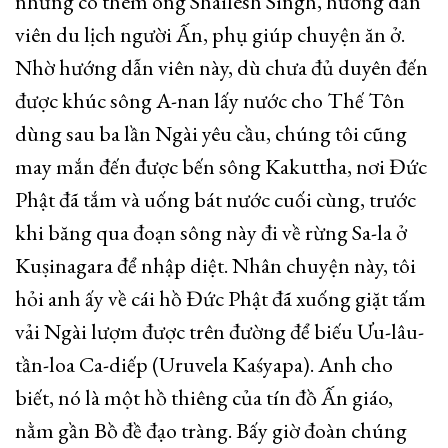
nhưng có thêm ông Shailesh Singh, hướng dẫn
viên du lịch người Ấn, phụ giúp chuyện ăn ở.
Nhờ hướng dẫn viên này, dù chưa đủ duyên đến
được khúc sông A-nan lấy nước cho Thế Tôn
dùng sau ba lần Ngài yêu cầu, chúng tôi cũng
may mắn đến được bến sông Kakuttha, nơi Đức
Phật đã tắm và uống bát nước cuối cùng, trước
khi băng qua đoạn sông này đi về rừng Sa-la ở
Kuṣinagara để nhập diệt. Nhân chuyện này, tôi
hỏi anh ấy về cái hồ Đức Phật đã xuống giặt tấm
vải Ngài lượm được trên đường để biếu Ưu-lâu-
tần-loa Ca-diếp (Uruvela Kaśyapa). Anh cho
biết, nó là một hồ thiêng của tín đồ Ấn giáo,
nằm gần Bồ đề đạo tràng. Bấy giờ đoàn chúng