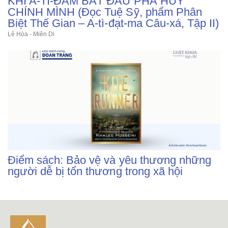
KHI A-TÌ-ĐÀM BẮT ĐẦU PHÁ HUỶ
CHÍNH MÌNH (Đọc Tuệ Sỹ, phẩm Phân
Biệt Thế Gian – A-tì-đạt-ma Câu-xá, Tập II)
Lê Hòa - Miên Di
Điểm sách: Bảo vệ và yêu thương những
người dễ bị tổn thương trong xã hội