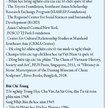
– Nhận học bổng nghiên cứu của các tổ chức quốc tế như:
. The Toyota Foundation; Southeast Asian Scholarship
Research Exchange Program (SEASREP Foundation).
. The Regional Center for Social Sciences and Sustainable
Development (RCSD)
. Asian Cultural Council New York.
. POSCO TJ Park Foundation.
. Center for Cultural Relationship Studies in Mainland
Southeast Asia (CRMA Center).
– Đã công bố nhiều nghiên cứu về văn minh và nghệ thuật
Champa trên các tạp chí khoa học tại Việt Nam và quốc tế.
– Đồng biên tập các tác phẩm: ‘The Cham of Vietnam: History,
Society and Art’, NUS Press, Singapore, 2011, và ‘Vibrancy in
Stone: Masterpieces of the Danang Museum of Cham
Sculpture’, River Books, Bangkok, 2018.
Bùi Chí Trung
Tốt nghiệp Trung Học Chu Văn An Sài Gòn, đậu Tú tài toàn
phần năm 1968.
Sang Nhật Bản du học năm 1969.
– Tiến Sỹ Nông học Đại học Nagoya 1984.