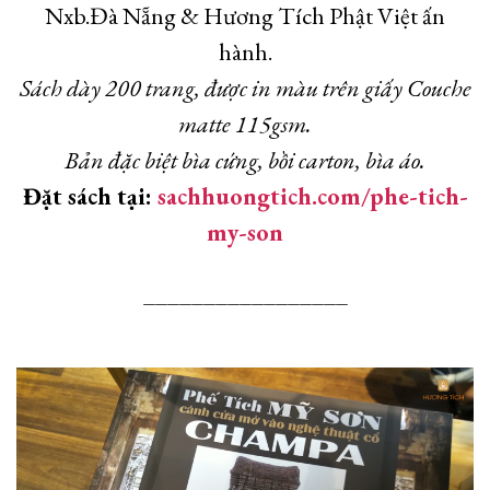
Nxb.Đà Nẵng & Hương Tích Phật Việt ấn
hành.
Sách dày 200 trang, được in màu trên giấy Couche
matte 115gsm.
Bản đặc biệt bìa cứng, bồi carton, bìa áo.
Đặt sách tại:
sachhuongtich.com/phe-tich-
my-son
_________________