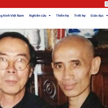
g Kinh Việt Nam
Nghiên cứu
Thiền học
Triết học
Giáo dục