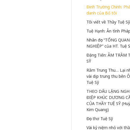
Đinh Trường Chinh: Ph
danh của Bố tôi
Tôi viết về Thầy Tuệ S
Tuệ Hạnh: Ân tình Pháp
Nhân đọc “TỔNG QUAN
NGHIỆP” của HT. Tuệ 
Đặng Tiến: ÂM TRẦM 
SỸ
Rằm Trung Thu… Lại n
vài dịp trung thu bên Ô
Tuệ Sỹ
THEO DẤU LẶNG NGH
ĐIỆP KHÚC DƯƠNG C
CỦA THẦY TUỆ SỸ (Huỳ
Kim Quang)
Đọc thơ Tuệ Sỹ
Vài kỷ niệm nhỏ với thầ