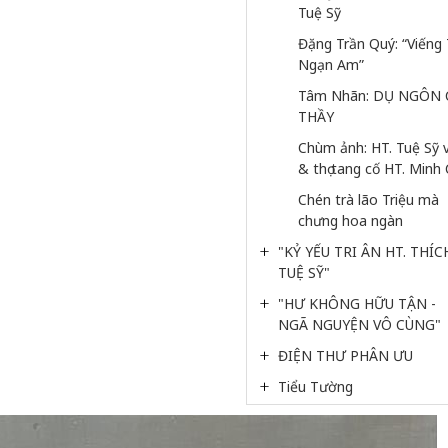
Tuệ Sỹ
Đặng Trần Quý: “Viếng 
Ngạn Am”
Tâm Nhãn: DỤ NGÔN 
THẦY
Chùm ảnh: HT. Tuệ Sỹ v
& thọ tang cố HT. Minh
Chén trà lão Triệu mà 
chưng hoa ngàn
"KỶ YẾU TRI ÂN HT. THÍC
TUỆ SỸ"
"HƯ KHÔNG HỮU TẬN - 
NGÃ NGUYỆN VÔ CÙNG"
ĐIỆN THƯ PHÂN ƯU
Tiểu Tường