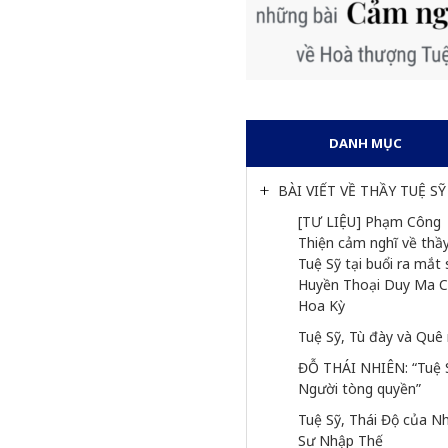
DANH MỤC
BÀI VIẾT VỀ THẦY TUỆ SỸ
[TƯ LIỆU] Phạm Công 
Thiện cảm nghĩ về thầy
Tuệ Sỹ tại buổi ra mắt 
Huyền Thoại Duy Ma C
Hoa Kỳ
Tuệ Sỹ, Tù đày và Quê
ĐỖ THÁI NHIÊN: “Tuệ S
Người tòng quyền”
Tuệ Sỹ, Thái Độ của N
Sư Nhập Thế