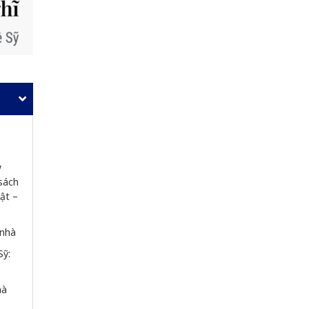
 
sách 
ật – 
 nhà
ỹ: 
hà 