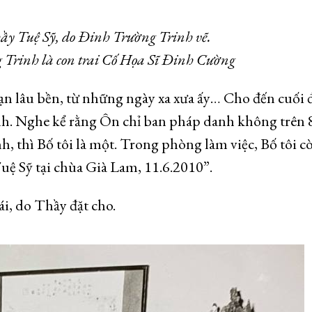
 Tuệ Sỹ, do Đinh Trường Trinh vẽ.
 Trinh là con trai Cố Họa Sĩ Đinh Cường
ạn lâu bền, từ những ngày xa xưa ấy… Cho đến cuối đ
nh. Nghe kể rằng Ôn chỉ ban pháp danh không trên 
, thì Bố tôi là một. Trong phòng làm việc, Bố tôi c
ệ Sỹ tại chùa Già Lam, 11.6.2010”.
i, do Thầy đặt cho.