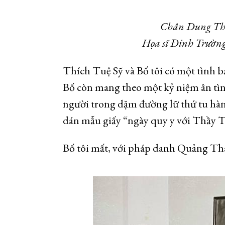
Chân Dung Thầy
Họa sĩ Đinh Trường
Thích Tuệ Sỹ và Bố tôi có một tình b
Bố còn mang theo một kỷ niệm ân tì
người trong dặm đường lữ thứ tu hành
dán mẫu giấy “ngày quy y với Thầy Tu
Bố tôi mất, với pháp danh Quảng Thá