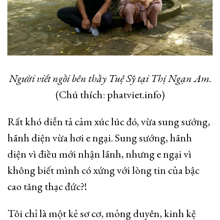
Người viết ngồi bên thầy Tuệ Sỹ tại Thị Ngạn Am
.
(Chú thích: phatviet.info)
Rất khó diễn tả cảm xúc lúc đó, vừa sung sướng,
hãnh diện vừa hơi e ngại. Sung sướng, hãnh
diện vì điều mới nhận lãnh, nhưng e ngại vì
không biết mình có xứng với lòng tin của bậc
cao tăng thạc đức?!
Tôi chỉ là một kẻ sơ cơ, mỏng duyên, kinh kệ