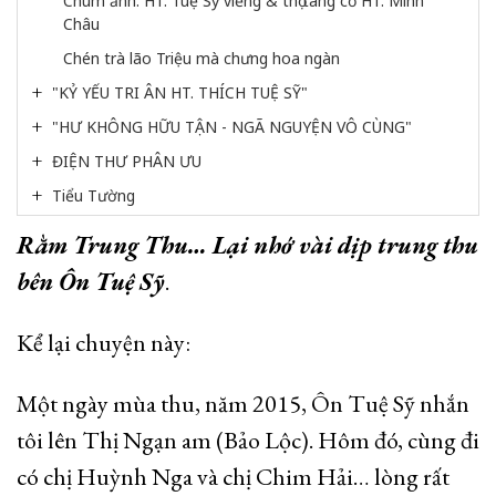
Chùm ảnh: HT. Tuệ Sỹ viếng & thọ tang cố HT. Minh 
Châu
Chén trà lão Triệu mà chưng hoa ngàn
"KỶ YẾU TRI ÂN HT. THÍCH TUỆ SỸ"
"HƯ KHÔNG HỮU TẬN - NGÃ NGUYỆN VÔ CÙNG"
ĐIỆN THƯ PHÂN ƯU
Tiểu Tường
Rằm Trung Thu… Lại nhớ vài dịp trung thu
bên Ôn Tuệ Sỹ
.
Kể lại chuyện này:
Một ngày mùa thu, năm 2015, Ôn Tuệ Sỹ nhắn
tôi lên Thị Ngạn am (Bảo Lộc). Hôm đó, cùng đi
có chị Huỳnh Nga và chị Chim Hải… lòng rất