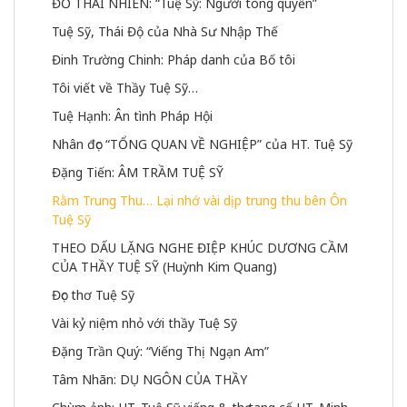
ĐỖ THÁI NHIÊN: “Tuệ Sỹ: Người tòng quyền”
Tuệ Sỹ, Thái Độ của Nhà Sư Nhập Thế
Đinh Trường Chinh: Pháp danh của Bố tôi
Tôi viết về Thầy Tuệ Sỹ…
Tuệ Hạnh: Ân tình Pháp Hội
Nhân đọc “TỔNG QUAN VỀ NGHIỆP” của HT. Tuệ Sỹ
Đặng Tiến: ÂM TRẦM TUỆ SỸ
Rằm Trung Thu… Lại nhớ vài dịp trung thu bên Ôn 
Tuệ Sỹ
THEO DẤU LẶNG NGHE ĐIỆP KHÚC DƯƠNG CẦM 
CỦA THẦY TUỆ SỸ (Huỳnh Kim Quang)
Đọc thơ Tuệ Sỹ
Vài kỷ niệm nhỏ với thầy Tuệ Sỹ
Đặng Trần Quý: “Viếng Thị Ngạn Am”
Tâm Nhãn: DỤ NGÔN CỦA THẦY