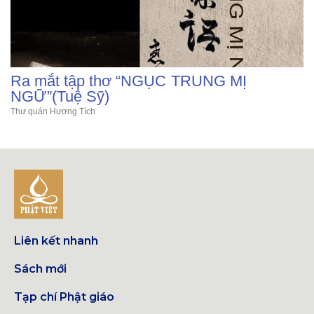
Ra mắt tập thơ “NGỤC TRUNG MỊ
NGỮ”(Tuệ Sỹ)
Thư quán Hương Tích
Liên kết nhanh
Sách mới
Tạp chí Phật giáo