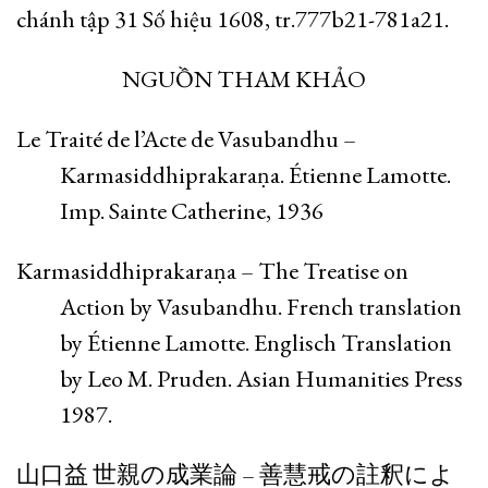
chánh tập 31 Số hiệu 1608, tr.777b21-781a21.
NGUỒN THAM KHẢO
Le Traité de l’Acte de Vasubandhu –
Karmasiddhiprakaraṇa. Étienne Lamotte.
Imp. Sainte Catherine, 1936
Karmasiddhiprakaraṇa – The Treatise on
Action by Vasubandhu. French translation
by Étienne Lamotte. Englisch Translation
by Leo M. Pruden. Asian Humanities Press
1987.
山口益 世親の成業論 – 善慧戒の註釈によ