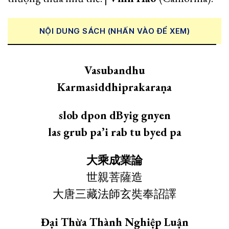
NỘI DUNG SÁCH (NHẤN VÀO ĐỂ XEM)
Vasubandhu
Karmasiddhiprakaraṇa
slob dpon dByig gnyen
las grub pa’i rab tu byed pa
大乘成業論
世親菩薩造
大唐三藏法師玄奘奉詔譯
Đại Thừa Thành Nghiệp Luận