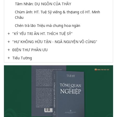
Tâm Nhãn: DỤ NGÔN CỦA THẦY
Chùm ảnh: HT. Tuệ Sỹ viếng & thọ tang cố HT. Minh 
Châu
Chén trà lão Triệu mà chưng hoa ngàn
"KỶ YẾU TRI ÂN HT. THÍCH TUỆ SỸ"
"HƯ KHÔNG HỮU TẬN - NGÃ NGUYỆN VÔ CÙNG"
ĐIỆN THƯ PHÂN ƯU
Tiểu Tường