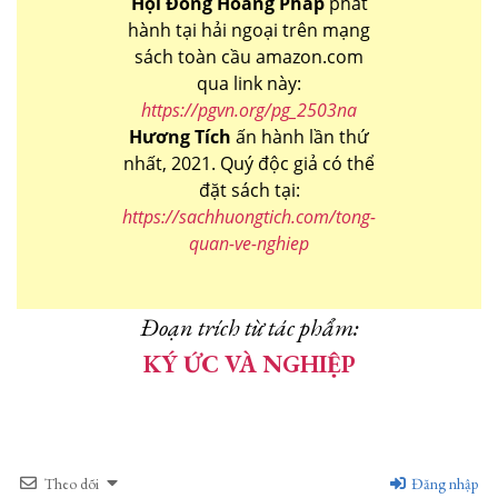
Hội Đồng Hoằng Pháp
phát
hành tại hải ngoại trên mạng
sách toàn cầu amazon.com
qua link này:
https://pgvn.org/pg_2503na
Hương Tích
ấn hành lần thứ
nhất, 2021. Quý độc giả có thể
đặt sách tại:
https://sachhuongtich.com/tong-
quan-ve-nghiep
Đoạn trích từ tác phẩm:
KÝ ỨC VÀ NGHIỆP
Theo dõi
Đăng nhập