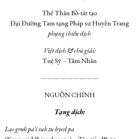
Thế Thân Bồ-tát tạo
Đại Đường Tam tạng Pháp sư Huyền Trang
phụng chiếu dịch
Việt dịch & chú giải:
Tuệ Sỹ – Tâm Nhãn
—————————
NGUỒN CHÍNH
Tạng dịch:
Las grub pa’i rab tu byed pa