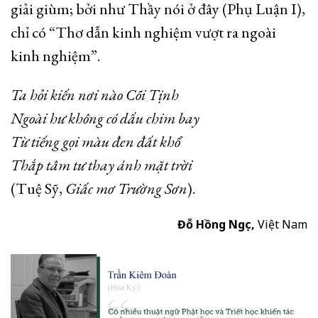
giải giùm; bởi như Thầy nói ở đây (Phụ Luận I),
chỉ có “Thơ dẫn kinh nghiệm vượt ra ngoài
kinh nghiệm”.
Ta hỏi kiến nơi nào Cõi Tịnh
Ngoài hư không có dấu chim bay
Từ tiếng gọi màu đen đất khổ
Thắp tâm tư thay ánh mặt trời
(Tuệ Sỹ,
Giấc mơ Trường Sơn
).
Đỗ Hồng Ngọc,
Việt Nam