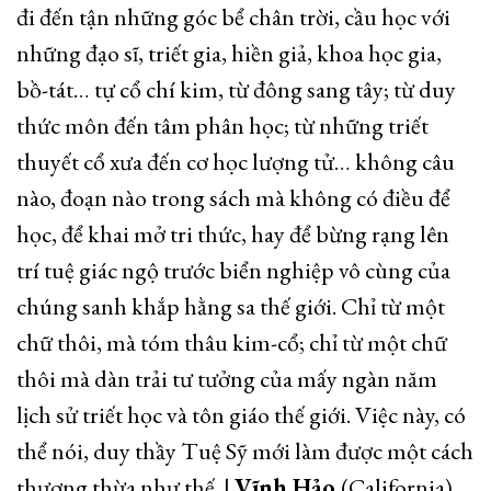
đi đến tận những góc bể chân trời, cầu học với
những đạo sĩ, triết gia, hiền giả, khoa học gia,
bồ-tát… tự cổ chí kim, từ đông sang tây; từ duy
thức môn đến tâm phân học; từ những triết
thuyết cổ xưa đến cơ học lượng tử… không câu
nào, đoạn nào trong sách mà không có điều để
học, để khai mở tri thức, hay để bừng rạng lên
trí tuệ giác ngộ trước biển nghiệp vô cùng của
chúng sanh khắp hằng sa thế giới. Chỉ từ một
chữ thôi, mà tóm thâu kim-cổ; chỉ từ một chữ
thôi mà dàn trải tư tưởng của mấy ngàn năm
lịch sử triết học và tôn giáo thế giới. Việc này, có
thể nói, duy thầy Tuệ Sỹ mới làm được một cách
thượng thừa như thế. |
Vĩnh Hảo
(California).