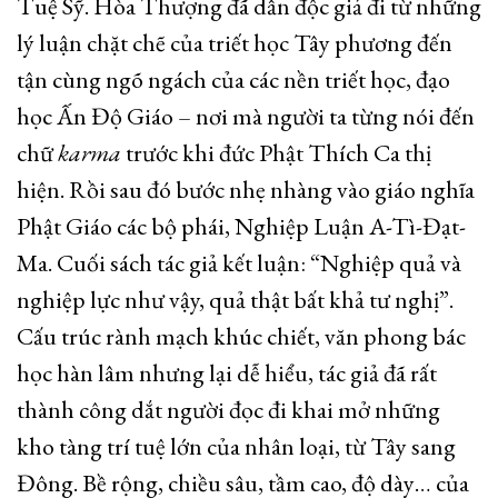
Tuệ Sỹ. Hòa Thượng đã dẫn độc giả đi từ những
lý luận chặt chẽ của triết học Tây phương đến
tận cùng ngõ ngách của các nền triết học, đạo
học Ấn Độ Giáo – nơi mà người ta từng nói đến
chữ
karma
trước khi đức Phật Thích Ca thị
hiện. Rồi sau đó bước nhẹ nhàng vào giáo nghĩa
Phật Giáo các bộ phái, Nghiệp Luận A-Tì-Đạt-
Ma. Cuối sách tác giả kết luận: “Nghiệp quả và
nghiệp lực như vậy, quả thật bất khả tư nghị”.
Cấu trúc rành mạch khúc chiết, văn phong bác
học hàn lâm nhưng lại dễ hiểu, tác giả đã rất
thành công dắt người đọc đi khai mở những
kho tàng trí tuệ lớn của nhân loại, từ Tây sang
Đông. Bề rộng, chiều sâu, tầm cao, độ dày… của