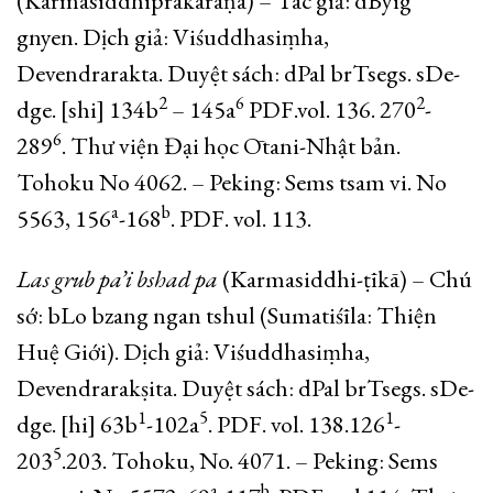
(Karmasiddhiprakaraṇa) – Tác giả: dByig
gnyen. Dịch giả: Viśuddhasiṃha,
Devendrarakta. Duyệt sách: dPal brTsegs. sDe-
2
6
2
dge. [shi] 134b
– 145a
PDF.vol. 136. 270
-
6
289
. Thư viện Đại học Ōtani-Nhật bản.
Tohoku No 4062. – Peking: Sems tsam vi. No
a
b
5563, 156
-168
. PDF. vol. 113.
Las grub pa’i bshad pa
(Karmasiddhi-ṭīkā) – Chú
sớ: bLo bzang ngan tshul (Sumatiśīla: Thiện
Huệ Giới). Dịch giả: Viśuddhasiṃha,
Devendrarakṣita. Duyệt sách: dPal brTsegs. sDe-
1
5
1
dge. [hi] 63b
-102a
. PDF. vol. 138.126
-
5
203
.203. Tohoku, No. 4071. – Peking: Sems
a
b