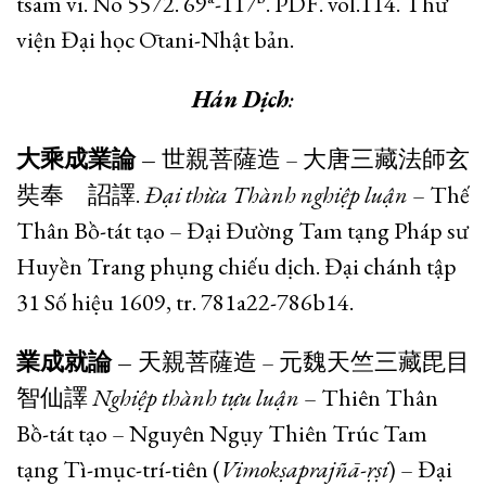
tsam vi. No 5572. 69
-117
. PDF. vol.114. Thư
viện Đại học Ōtani-Nhật bản.
Hán Dịch
:
大乘成業論
–
世親菩薩造 – 大唐三藏法師玄
奘奉 詔譯.
Đại thừa Thành nghiệp luận
– Thế
Thân Bồ-tát tạo – Đại Đường Tam tạng Pháp sư
Huyền Trang phụng chiếu dịch. Đại chánh tập
31 Số hiệu 1609, tr. 781a22-786b14.
業成就論
–
天親菩薩造 – 元魏天竺三藏毘目
智仙譯
Nghiệp thành tựu luận
– Thiên Thân
Bồ-tát tạo – Nguyên Ngụy Thiên Trúc Tam
tạng Tì-mục-trí-tiên (
Vimokṣaprajñā-ṛṣi
) – Đại