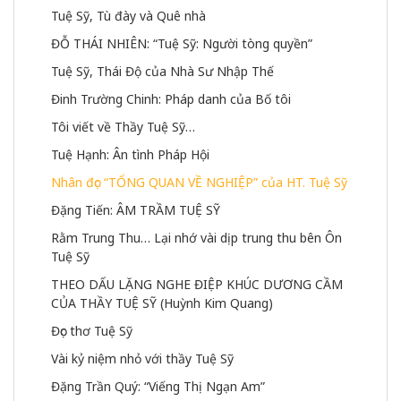
Tuệ Sỹ, Tù đày và Quê nhà
ĐỖ THÁI NHIÊN: “Tuệ Sỹ: Người tòng quyền”
Tuệ Sỹ, Thái Độ của Nhà Sư Nhập Thế
Đinh Trường Chinh: Pháp danh của Bố tôi
Tôi viết về Thầy Tuệ Sỹ…
Tuệ Hạnh: Ân tình Pháp Hội
Nhân đọc “TỔNG QUAN VỀ NGHIỆP” của HT. Tuệ Sỹ
Đặng Tiến: ÂM TRẦM TUỆ SỸ
Rằm Trung Thu… Lại nhớ vài dịp trung thu bên Ôn 
Tuệ Sỹ
THEO DẤU LẶNG NGHE ĐIỆP KHÚC DƯƠNG CẦM 
CỦA THẦY TUỆ SỸ (Huỳnh Kim Quang)
Đọc thơ Tuệ Sỹ
Vài kỷ niệm nhỏ với thầy Tuệ Sỹ
Đặng Trần Quý: “Viếng Thị Ngạn Am”